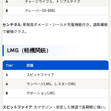
A
チャージライフル、トリプルテイク
B
クレーバー50-BMG
センチネル
: 単発高ダメージ・シールド充電機能付き。遠距離戦
で最強クラス。
LMG（軽機関銃）
Tier
武器
S
スピットファイア
A
ランページLMG、L-スターEMG
B
デボーションLMG
スピットファイア
: 大マガジン・安定した弾道で長期戦に強い。