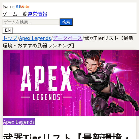
Game
AI
Wiki
ゲーム一覧
運営情報
検索
EN
トップ
/
Apex Legends
/
データベース
/
武器Tierリスト【最新
環境・おすすめ武器ランキング】
Apex Legends
武器Tierリスト【最新環境・