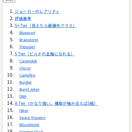
ジョーカーのレアリティ
評価基準
S+ Tier（見えたら最優先クラス）
Blueprint
Brainstorm
Triboulet
S Tier（ビルドの主軸になれる）
Cavendish
Chicot
Campfire
Burglar
Burnt Joker
DNA
A Tier（かなり強い。構築が噛み合えばS級）
Hiker
Spare Trousers
Bloodstone
Hanging Chad