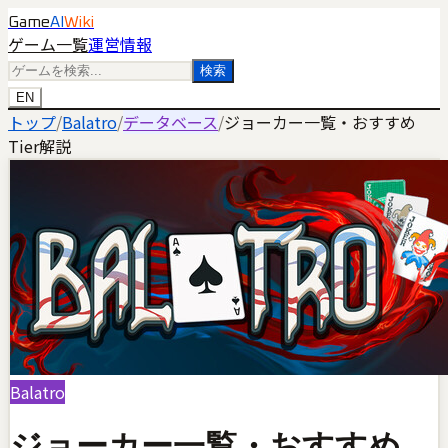
Game
AI
Wiki
ゲーム一覧
運営情報
検索
EN
トップ
/
Balatro
/
データベース
/
ジョーカー一覧・おすすめ
Tier解説
Balatro
ジョーカー一覧・おすすめ