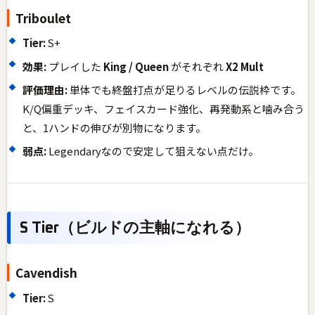
Triboulet
Tier:
S+
効果:
プレイした
King / Queen
がそれぞれ
X2 Mult
評価理由:
単体でも終盤打点が足りるレベルの伝説枠です。
K/Q偏重デッキ、フェイスカード強化、再発動系と噛み合う
と、1ハンドの伸びが別物になります。
弱点:
Legendaryなので安定して狙えない点だけ。
S Tier（ビルドの主軸になれる）
Cavendish
Tier:
S