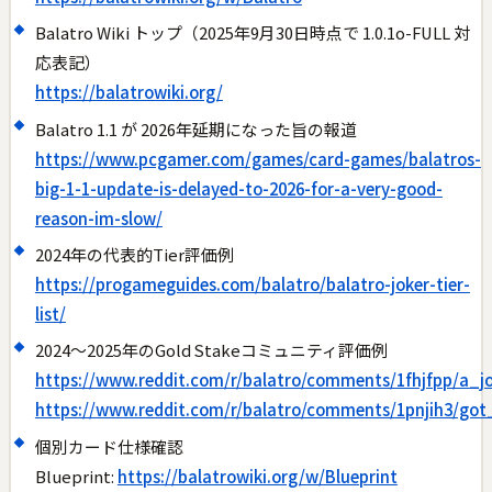
Balatro Wiki トップ（2025年9月30日時点で 1.0.1o-FULL 対
応表記）
https://balatrowiki.org/
Balatro 1.1 が 2026年延期になった旨の報道
https://www.pcgamer.com/games/card-games/balatros-
big-1-1-update-is-delayed-to-2026-for-a-very-good-
reason-im-slow/
2024年の代表的Tier評価例
https://progameguides.com/balatro/balatro-joker-tier-
list/
2024〜2025年のGold Stakeコミュニティ評価例
https://www.reddit.com/r/balatro/comments/1fhjfpp/a_j
https://www.reddit.com/r/balatro/comments/1pnjih3/go
個別カード仕様確認
Blueprint:
https://balatrowiki.org/w/Blueprint