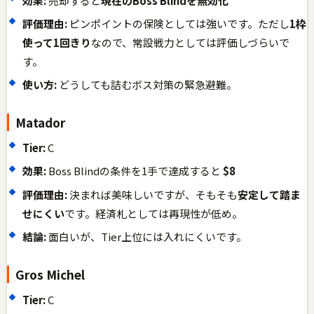
効果:
売却すると
現在のBoss Blindを無効化
評価理由:
ピンポイントの保険としては強いです。ただし
1枠
使って1回きり
なので、常設戦力としては評価しづらいで
す。
使い方:
どうしても詰むボス対策の緊急避難。
Matador
Tier:
C
効果:
Boss Blindの条件を1手で達成すると
$8
評価理由:
決まれば美味しいですが、そもそも
安定して踏ま
せにくい
です。経済札としては再現性が低め。
結論:
面白いが、Tier上位には入れにくいです。
Gros Michel
Tier:
C