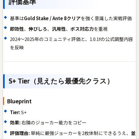
評価基準
基準は
Gold Stake / Ante 8クリア
を強く意識した実戦評価
即効性
、
伸びしろ
、
汎用性
、
ボス対応力
を重視
2024〜2025年のコミュニティ評価と、1.0.1fの公式調整内容
を反映
S+ Tier（見えたら最優先クラス）
Blueprint
Tier:
S+
効果:
右隣のジョーカー能力をコピー
評価理由:
単純に最強ジョーカーを2枚体制にできるうえ、
並