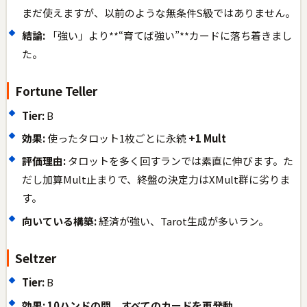
まだ使えますが、以前のような無条件S級ではありません。
結論:
「強い」より**“育てば強い”**カードに落ち着きまし
た。
Fortune Teller
Tier:
B
効果:
使ったタロット1枚ごとに永続
+1 Mult
評価理由:
タロットを多く回すランでは素直に伸びます。た
だし加算Mult止まりで、終盤の決定力はXMult群に劣りま
す。
向いている構築:
経済が強い、Tarot生成が多いラン。
Seltzer
Tier:
B
効果:
10ハンドの間、すべてのカードを再発動