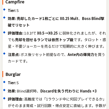
Campfire
Tier:
S
効果:
売却したカード1枚ごとに X0.25 Mult
、
Boss Blind撃
破でリセット
評価理由:
1.0.1fで
X0.5→X0.25
に弱体化されましたが、それ
でも
売却を回せるランでは依然トップ級
です。タロット・惑
星・不要ジョーカーを売るだけで短期的に大きく伸びます。
注意点:
ボス後リセット前提なので、
Ante内の爆発力
を買う
カードです。
Burglar
Tier:
S
効果:
Blind選択時、
Discardを失う代わりに Hands +3
評価理由:
高難度では「1ラウンド中に何回プレイできるか」
がそのまま育成・試行回数・得点安定に直結します。手数が