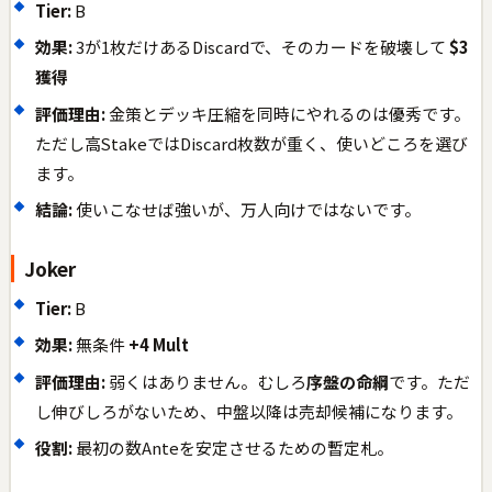
Tier:
B
効果:
3が1枚だけあるDiscardで、そのカードを破壊して
$3
獲得
評価理由:
金策とデッキ圧縮を同時にやれるのは優秀です。
ただし高StakeではDiscard枚数が重く、使いどころを選び
ます。
結論:
使いこなせば強いが、万人向けではないです。
Joker
Tier:
B
効果:
無条件
+4 Mult
評価理由:
弱くはありません。むしろ
序盤の命綱
です。ただ
し伸びしろがないため、中盤以降は売却候補になります。
役割:
最初の数Anteを安定させるための暫定札。