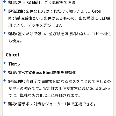
効果:
常時
X3 Mult
、ごく低確率で消滅
評価理由:
条件なしX3はそれだけで強すぎます。
Gros
Michel消滅後
という条件はあるものの、出た瞬間にほぼ採
用でよく、デッキを選びません。
強み:
置くだけで強い、並び順をほぼ問わない、コピー相性
も優秀。
Chicot
Tier:
S
効果:
すべてのBoss Blind効果を無効化
評価理由:
高難度で事故要因になるボスをまとめて消せるの
が最大の強みです。安定性の価値が非常に高いGold Stake
では、単純な火力札以上に評価されます。
強み:
苦手ボス対策をジョーカー1枠で圧縮できる。