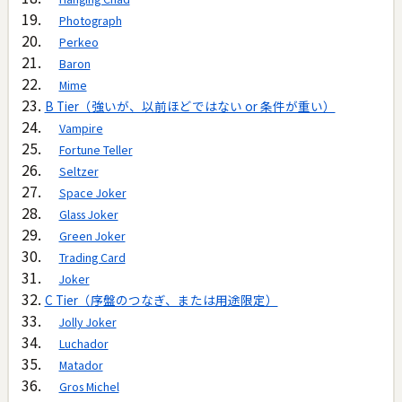
Photograph
Perkeo
Baron
Mime
B Tier（強いが、以前ほどではない or 条件が重い）
Vampire
Fortune Teller
Seltzer
Space Joker
Glass Joker
Green Joker
Trading Card
Joker
C Tier（序盤のつなぎ、または用途限定）
Jolly Joker
Luchador
Matador
Gros Michel