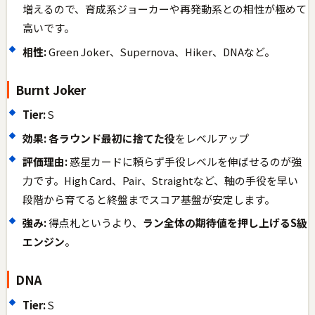
増えるので、育成系ジョーカーや再発動系との相性が極めて
高いです。
相性:
Green Joker、Supernova、Hiker、DNAなど。
Burnt Joker
Tier:
S
効果:
各ラウンド最初に捨てた役
をレベルアップ
評価理由:
惑星カードに頼らず手役レベルを伸ばせるのが強
力です。High Card、Pair、Straightなど、軸の手役を早い
段階から育てると終盤までスコア基盤が安定します。
強み:
得点札というより、
ラン全体の期待値を押し上げるS級
エンジン
。
DNA
Tier:
S