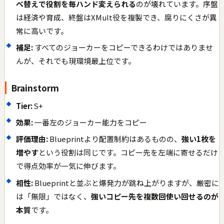
べ替えで役割を毎ハンド変えられる
のが壊れています。序盤
は経済や育成、終盤はXMult役を複製でき、腐りにくさが異
常に高いです。
補足:
すべてのジョーカーをコピーできるわけではありませ
んが、それでも現環境最上位です。
Brainstorm
Tier:
S+
効果:
一番左のジョーカー能力をコピー
評価理由:
Blueprintより配置制約はあるものの、
強い1枚を
増やす
という役割は同じです。コピー先を左端に寄せるだけ
で得点効率が一気に伸びます。
相性:
Blueprintと並ぶと爆発力が跳ね上がりますが、厳密に
は「無限」ではなく、
強いコピー先を複数回使い回せるのが
本質
です。