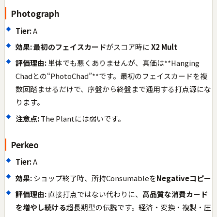
Photograph
Tier:
A
効果:
最初のフェイスカード
がスコア時に
X2 Mult
評価理由:
単体でも悪くありませんが、真価は**Hanging
Chadとの“PhotoChad”**です。最初のフェイスカードを複
数回踏ませるだけで、序盤から終盤まで通用する打点源にな
ります。
注意点:
The Plantには弱いです。
Perkeo
Tier:
A
効果:
ショップ終了時、所持Consumableを
Negativeコピー
評価理由:
直接打点ではない代わりに、
高品質な消費カード
を増やし続ける
超長期型の伝説です。経済・変換・複製・圧