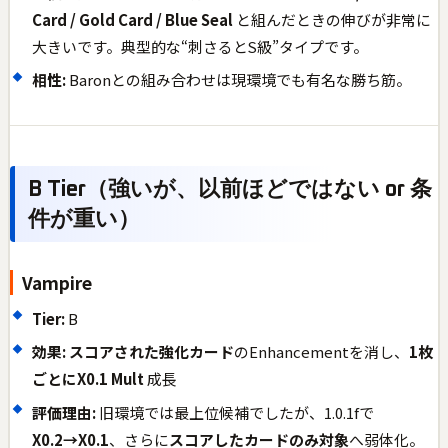
Card / Gold Card / Blue Seal
と組んだときの伸びが非常に
大きいです。典型的な“刺さるとS級”タイプです。
相性:
Baronとの組み合わせは現環境でも有名な勝ち筋。
B Tier（強いが、以前ほどではない or 条
件が重い）
Vampire
Tier:
B
効果:
スコアされた強化カード
のEnhancementを消し、
1枚
ごとにX0.1 Mult
成長
評価理由:
旧環境では最上位候補でしたが、1.0.1fで
X0.2→X0.1
、さらに
スコアしたカードのみ対象
へ弱体化。