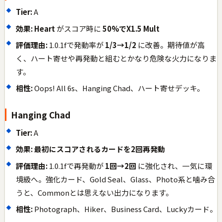
Tier:
A
効果:
Heart
がスコア時に
50%でX1.5 Mult
評価理由:
1.0.1fで発動率が
1/3→1/2
に改善。期待値が高
く、ハート寄せや再発動と組むとかなり危険な火力になりま
す。
相性:
Oops! All 6s、Hanging Chad、ハート寄せデッキ。
Hanging Chad
Tier:
A
効果:
最初にスコアされるカードを2回再発動
評価理由:
1.0.1fで再発動が
1回→2回
に強化され、一気に環
境級へ。強化カード、Gold Seal、Glass、Photo系と噛み合
うと、Commonとは思えない出力になります。
相性:
Photograph、Hiker、Business Card、Luckyカード。