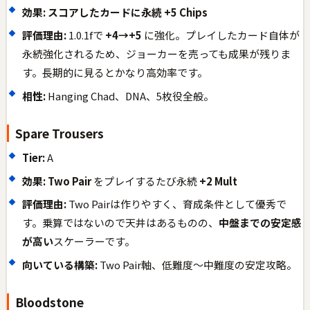
効果:
スコアしたカードに永続 +5 Chips
評価理由:
1.0.1fで
+4→+5
に強化。プレイしたカード自体が
永続強化されるため、ジョーカーを売っても成果が残りま
す。長期的に見るとかなり高効率です。
相性:
Hanging Chad、DNA、5枚役全般。
Spare Trousers
Tier:
A
効果:
Two Pair
をプレイするたび永続
+2 Mult
評価理由:
Two Pairは作りやすく、育成条件として優秀で
す。乗算ではないので天井はあるものの、
中盤までの安定感
が高い
スケーラーです。
向いている構築:
Two Pair軸、低難度〜中難度の安定攻略。
Bloodstone