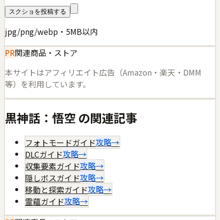
スクショを投稿する
jpg/png/webp・5MB以内
PR
関連商品・ストア
本サイトはアフィリエイト広告（Amazon・楽天・DMM
等）を利用しています。
黒神話：悟空
の関連記事
フォトモードガイド
攻略
→
DLCガイド
攻略
→
収集要素ガイド
攻略
→
隠しボスガイド
攻略
→
移動と探索ガイド
攻略
→
霊蘊ガイド
攻略
→