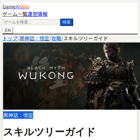
Game
AI
Wiki
ゲーム一覧
運営情報
検索
EN
トップ
/
黒神話：悟空
/
攻略
/
スキルツリーガイド
黒神話：悟空
スキルツリーガイド