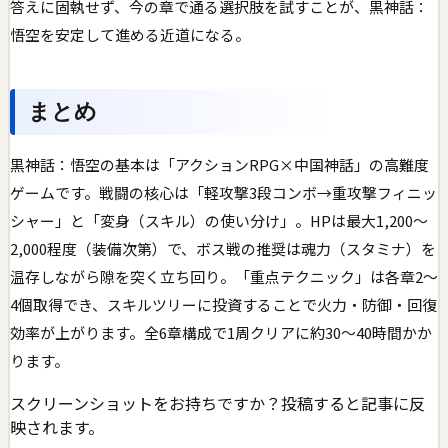
答えに固執せず、今の章で通る選択肢を試すことが、黒神話：
悟空を安定して進める近道になる。
まとめ
黒神話：悟空の基本は「アクションRPG×中国神話」の高難度
ゲームです。戦闘の核心は「軽攻撃3段コンボ→重攻撃フィニッ
シャー」と「変身（スキル）の使い分け」。HPは最大1,200〜
2,000程度（装備次第）で、ボス戦の推奨は魂力（スタミナ）を
温存しながら隙を突く立ち回り。「重点テクニック」は各章2〜
4個取得でき、スキルツリーに投資することで火力・防御・回復
効率が上がります。全6章構成で1周クリアに約30〜40時間かか
ります。
スクリーンショットをお持ちですか？投稿すると記事に反
映されます。