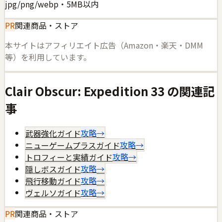
jpg/png/webp・5MB以内
PR
関連商品・ストア
本サイトはアフィリエイト広告（Amazon・楽天・DMM
等）を利用しています。
Clair Obscur: Expedition 33
の関連記
事
武器強化ガイド
攻略
→
ニューゲームプラスガイド
攻略
→
トロフィーと実績ガイド
攻略
→
隠しボスガイド
攻略
→
飛行移動ガイド
攻略
→
ヴェルソガイド
攻略
→
PR
関連商品・ストア