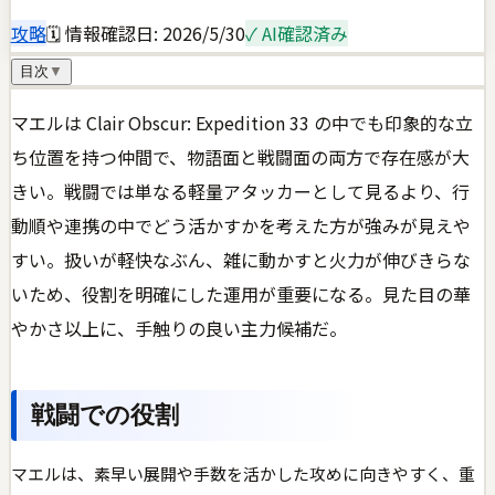
攻略
🗓 情報確認日:
2026/5/30
✓ AI確認済み
目次
▼
マエルは Clair Obscur: Expedition 33 の中でも印象的な立
ち位置を持つ仲間で、物語面と戦闘面の両方で存在感が大
きい。戦闘では単なる軽量アタッカーとして見るより、行
動順や連携の中でどう活かすかを考えた方が強みが見えや
すい。扱いが軽快なぶん、雑に動かすと火力が伸びきらな
いため、役割を明確にした運用が重要になる。見た目の華
やかさ以上に、手触りの良い主力候補だ。
戦闘での役割
マエルは、素早い展開や手数を活かした攻めに向きやすく、重