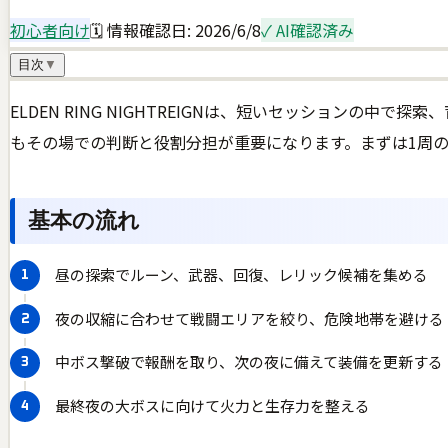
初心者向け
🗓 情報確認日:
2026/6/8
✓ AI確認済み
目次
▼
ELDEN RING NIGHTREIGNは、短いセッション
もその場での判断と役割分担が重要になります。まずは1周
基本の流れ
昼の探索でルーン、武器、回復、レリック候補を集める
夜の収縮に合わせて戦闘エリアを絞り、危険地帯を避ける
中ボス撃破で報酬を取り、次の夜に備えて装備を更新する
最終夜の大ボスに向けて火力と生存力を整える