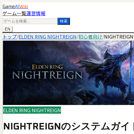
Game
AI
Wiki
ゲーム一覧
運営情報
検索
EN
トップ
/
ELDEN RING NIGHTREIGN
/
初心者向け
/
NIGHTRE
ELDEN RING NIGHTREIGN
NIGHTREIGNのシステムガイ