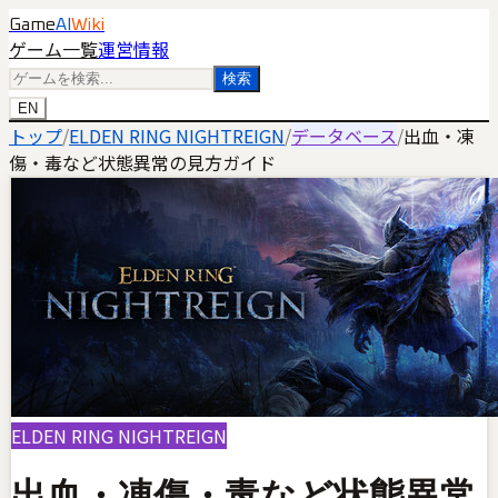
Game
AI
Wiki
ゲーム一覧
運営情報
検索
EN
トップ
/
ELDEN RING NIGHTREIGN
/
データベース
/
出血・凍
傷・毒など状態異常の見方ガイド
ELDEN RING NIGHTREIGN
出血・凍傷・毒など状態異常