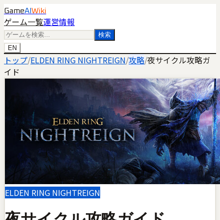
Game
AI
Wiki
ゲーム一覧
運営情報
検索
EN
トップ
/
ELDEN RING NIGHTREIGN
/
攻略
/
夜サイクル攻略ガ
イド
ELDEN RING NIGHTREIGN
夜サイクル攻略ガイド