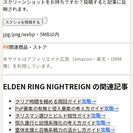
スクリーンショットをお持ちですか？投稿すると記事に反
映されます。
スクショを投稿する
jpg/png/webp・5MB以内
PR
関連商品・ストア
本サイトはアフィリエイト広告（Amazon・楽天・DMM
等）を利用しています。
ELDEN RING NIGHTREIGN
の関連記事
クリア時間を縮める周回ガイド
攻略
→
PvP要素の有無と侵入要素の考え方ガイド
攻略
→
タリスマン選びとビルド相性ガイド
攻略
→
恒久進行と記憶系強化の考え方ガイド
攻略
→
霊体支援と召喚系戦力の活かし方ガイド
攻略
→