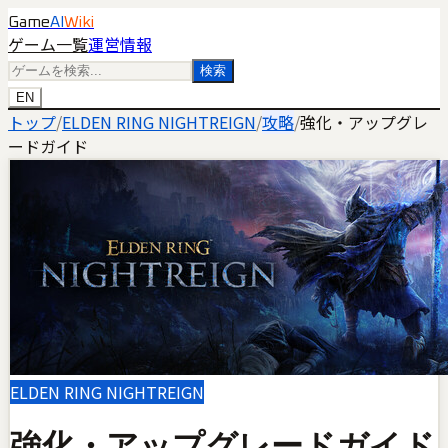
Game
AI
Wiki
ゲーム一覧
運営情報
検索
EN
トップ
/
ELDEN RING NIGHTREIGN
/
攻略
/
強化・アップグレ
ードガイド
ELDEN RING NIGHTREIGN
強化・アップグレードガイド