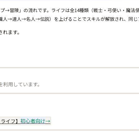
ップ→冒険」の流れです。ライフは全14種類（戦士・弓使い・魔法
職人→達人→名人→伝説）を上げることでスキルが解放され、同じ
されます。
）を利用しています。
めライフ】
初心者向け
→