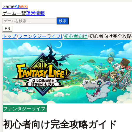
Game
AI
Wiki
ゲーム一覧
運営情報
検索
EN
トップ
/
ファンタジーライフi
/
初心者向け
/
初心者向け完全攻略
ファンタジーライフi
初心者向け完全攻略ガイド