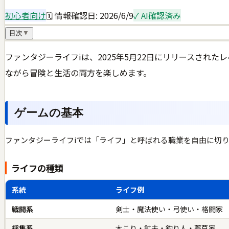
初心者向け
🗓 情報確認日:
2026/6/9
✓ AI確認済み
目次
▼
ファンタジーライフiは、2025年5月22日にリリースされ
ながら冒険と生活の両方を楽しめます。
ゲームの基本
ファンタジーライフiでは「ライフ」と呼ばれる職業を自由に切
ライフの種類
系統
ライフ例
戦闘系
剣士・魔法使い・弓使い・格闘家
採集系
木こり・鉱夫・釣り人・薬草家