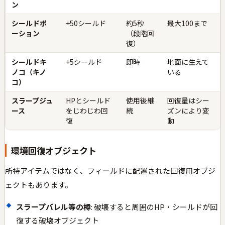
ン
シールドポ
+50シールド
約5秒
最大100まで
ーション
（段階回
復）
シールドキ
+5シールド
即時
地面に生えて
ノコ（キノ
いる
コ）
スラープジュ
HPとシールド
使用後継
回復量はシー
ース
をじわじわ回
続
ズンにより変
復
動
環境回復オブジェクト
所持アイテムではなく、フィールドに配置された回復用オブジ
ェクトもあります。
スラープバレル等の樽
: 破壊すると周囲のHP・シールドが回
復する破壊オブジェクト