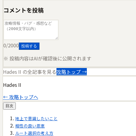
コメントを投稿
0
/2000
投稿する
※ 投稿内容はAIが確認後に公開されます
Hades II
の全記事を見る
攻略トップ →
Hades II
← 攻略トップへ
目次
地上で意識したいこと
相性の良い恩恵
ルート選択の考え方