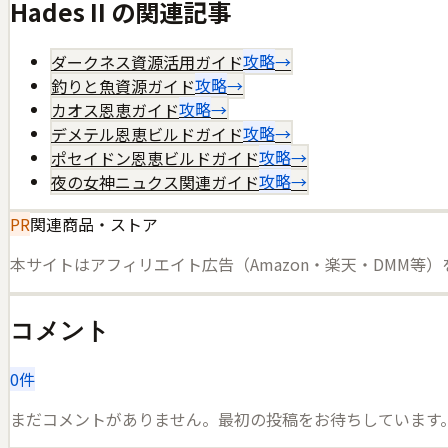
Hades II
の関連記事
ダークネス資源活用ガイド
攻略
→
釣りと魚資源ガイド
攻略
→
カオス恩恵ガイド
攻略
→
デメテル恩恵ビルドガイド
攻略
→
ポセイドン恩恵ビルドガイド
攻略
→
夜の女神ニュクス関連ガイド
攻略
→
PR
関連商品・ストア
本サイトはアフィリエイト広告（Amazon・楽天・DMM等
コメント
0
件
まだコメントがありません。最初の投稿をお待ちしています