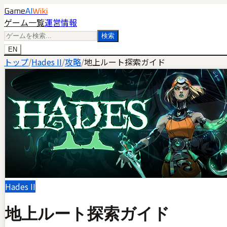
Game
AI
Wiki
ゲーム一覧
運営情報
検索
EN
トップ
/
Hades II
/
攻略
/
地上ルート探索ガイド
Hades II
地上ルート探索ガイド