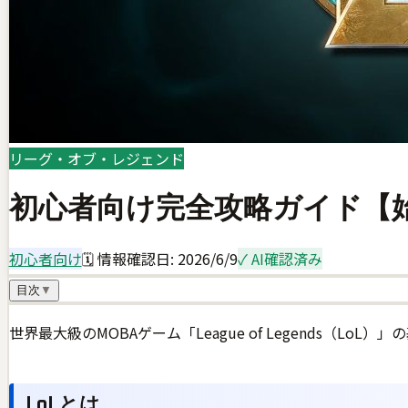
リーグ・オブ・レジェンド
初心者向け完全攻略ガイド【
初心者向け
🗓 情報確認日:
2026/6/9
✓ AI確認済み
目次
▼
世界最大級のMOBAゲーム「League of Legends（Lo
LoLとは