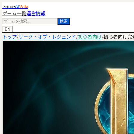
Game
AI
Wiki
ゲーム一覧
運営情報
検索
EN
トップ
/
リーグ・オブ・レジェンド
/
初心者向け
/
初心者向け完