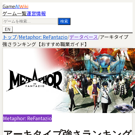
Game
AI
Wiki
ゲーム一覧
運営情報
検索
EN
トップ
/
Metaphor: ReFantazio
/
データベース
/
アーキタイプ
強さランキング【おすすめ職業ガイド】
Metaphor: ReFantazio
アーキタイプ強さランキング