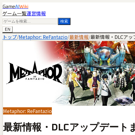
Game
AI
Wiki
ゲーム一覧
運営情報
検索
EN
トップ
/
Metaphor: ReFantazio
/
最新情報
/
最新情報・DLCア
Metaphor: ReFantazio
最新情報・DLCアップデート