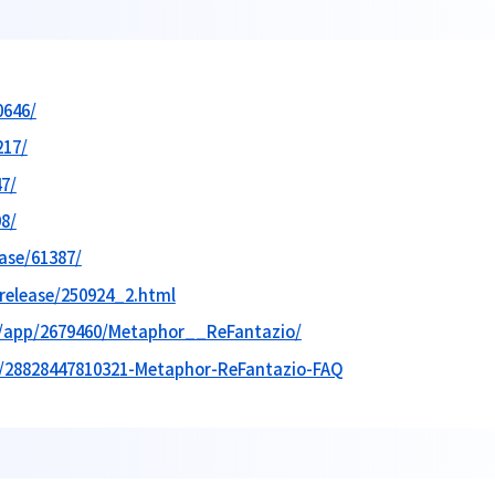
0646/
217/
7/
8/
ase/61387/
/release/250924_2.html
m/app/2679460/Metaphor__ReFantazio/
es/28828447810321-Metaphor-ReFantazio-FAQ