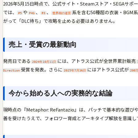
2026年5月15日時点で、公式サイト・Steamストア・SEGA
では、
や
、
、
系を含む50種超の衣装・BG
P5
P4G
P3
世界樹の迷宮
がって「DLC待ち」で攻略を止める必要はありません。
売上・受賞の最新動向
発売日である
には、アトラス公式が全世界累計販売
2024年10月11日
受賞を発表。さらに
にはアトラス公式が
Direction
2025年7月16日
200
今から始める人への実務的な結論
現時点の『Metaphor: ReFantazio』は、パッチで
善を受けたうえで、フォロワー育成とアーキタイプ解放を意識し