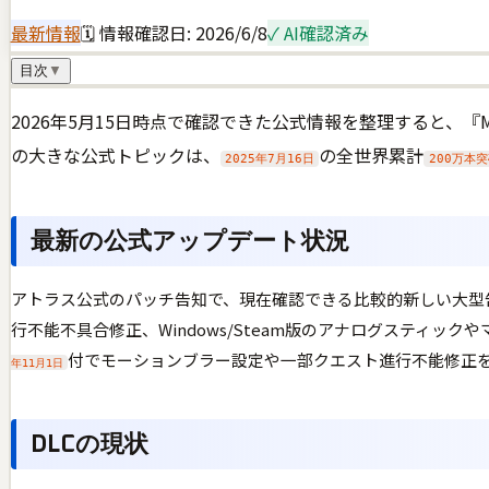
最新情報
🗓 情報確認日:
2026/6/8
✓ AI確認済み
目次
▼
2026年5月15日時点で確認できた公式情報を整理すると、『Me
の大きな公式トピックは、
の全世界累計
2025年7月16日
200万本
最新の公式アップデート状況
アトラス公式のパッチ告知で、現在確認できる比較的新しい大型
行不能不具合修正、Windows/Steam版のアナログスティック
付でモーションブラー設定や一部クエスト進行不能修正
年11月1日
DLCの現状