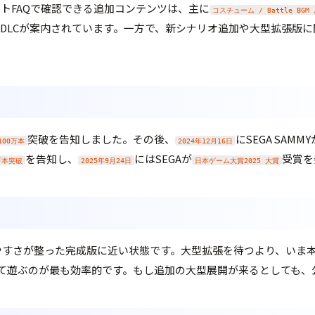
サポートFAQで確認できる追加コンテンツは、主に
コスチューム / Battle BGM /
M系DLCが案内されています。一方で、新シナリオ追加や大型拡張
突破を告知しました。その後、
にSEGA SAMMY
100万本
2024年12月16日
を告知し、
にはSEGAが
受賞を
万本突破
2025年9月24日
日本ゲーム大賞2025 大賞
基本的な遊びやすさが整った完成版に近い状態です。大型拡張を待つより、
て遊ぶのが最も効率的です。もし追加の大型展開が来るとしても、