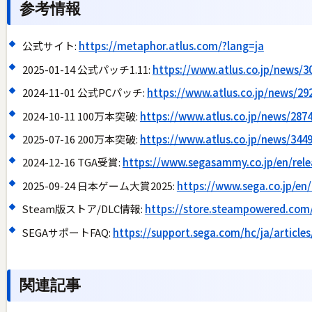
参考情報
公式サイト:
https://metaphor.atlus.com/?lang=ja
2025-01-14 公式パッチ1.11:
https://www.atlus.co.jp/news/3
2024-11-01 公式PCパッチ:
https://www.atlus.co.jp/news/29
2024-10-11 100万本突破:
https://www.atlus.co.jp/news/2874
2025-07-16 200万本突破:
https://www.atlus.co.jp/news/3449
2024-12-16 TGA受賞:
https://www.segasammy.co.jp/en/rele
2025-09-24 日本ゲーム大賞2025:
https://www.sega.co.jp/en
Steam版ストア/DLC情報:
https://store.steampowered.co
SEGAサポートFAQ:
https://support.sega.com/hc/ja/articl
関連記事