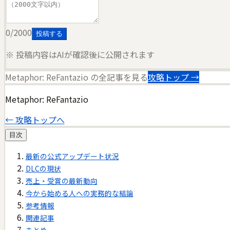
0
/2000
投稿する
※ 投稿内容はAIが確認後に公開されます
Metaphor: ReFantazio
の全記事を見る
攻略トップ →
Metaphor: ReFantazio
← 攻略トップへ
目次
最新の公式アップデート状況
DLCの現状
売上・受賞の最新動向
今から始める人への実務的な結論
参考情報
関連記事