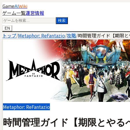
Game
AI
Wiki
ゲーム一覧
運営情報
検索
EN
トップ
/
Metaphor: ReFantazio
/
攻略
/
時間管理ガイド【期限と
Metaphor: ReFantazio
時間管理ガイド【期限とやる