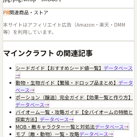
PR
関連商品・ストア
本サイトはアフィリエイト広告（Amazon・楽天・DMM
等）を利用しています。
マインクラフト
の関連記事
シードガイド【おすすめシード値一覧】
データベース
→
動物・生物ガイド【繁殖・ドロップ品まとめ】
データ
ベース
→
ポーション（醸造）完全ガイド【効果一覧と作り方】
データベース
→
バイオーム一覧・攻略ガイド【全バイオームの特徴と
探索方法】
データベース
→
MOB・敵キャラクター一覧と対処法
データベース
→
モブ（敵・動物）一覧・攻略
データベース
→