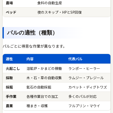
農場
食料の自動生産
ベッド
夜のスキップ・HPとSP回復
パルの適性（種類）
パルごとに得意な作業が異なります。
適性
内容
代表パル
火起こし
溶鉱炉・かまどの稼働
ランポー・ヒーラー
採取
木・石・草の自動収集
ラムジー・プレジール
採掘
鉱石の自動採掘
カペット・ディグトワズ
手作業
各種作業台での加工
多くのパルが対応
農業
種まき・収穫
フルプリン・マウイ