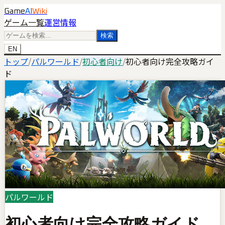
Game
AI
Wiki
ゲーム一覧
運営情報
検索
EN
トップ
/
パルワールド
/
初心者向け
/
初心者向け完全攻略ガイ
ド
パルワールド
初心者向け完全攻略ガイド