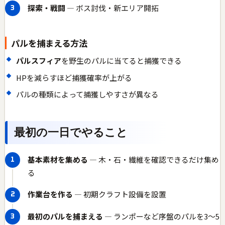
探索・戦闘
— ボス討伐・新エリア開拓
パルを捕まえる方法
パルスフィア
を野生のパルに当てると捕獲できる
HPを減らすほど捕獲確率が上がる
パルの種類によって捕獲しやすさが異なる
最初の一日でやること
基本素材を集める
— 木・石・繊維を確認できるだけ集め
る
作業台を作る
— 初期クラフト設備を設置
最初のパルを捕まえる
— ランポーなど序盤のパルを3〜5