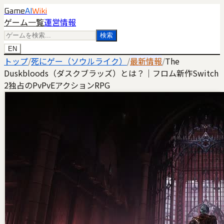
Game
AI
Wiki
ゲーム一覧
運営情報
検索
EN
トップ
/
死にゲー（ソウルライク）
/
最新情報
/
The
Duskbloods（ダスクブラッズ）とは？｜フロム新作Switch
2独占のPvPvEアクションRPG