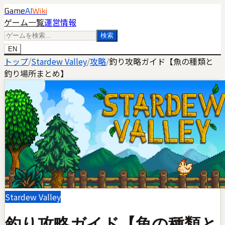
Game
AI
Wiki
ゲーム一覧
運営情報
検索
EN
トップ
/
Stardew Valley
/
攻略
/
釣り攻略ガイド【魚の種類と
釣り場所まとめ】
Stardew Valley
釣り攻略ガイド【魚の種類と