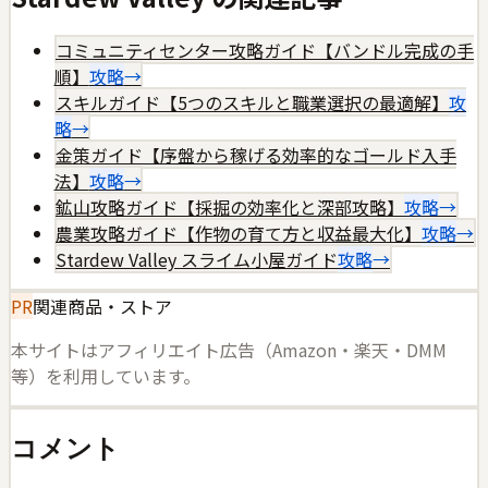
コミュニティセンター攻略ガイド【バンドル完成の手
順】
攻略
→
スキルガイド【5つのスキルと職業選択の最適解】
攻
略
→
金策ガイド【序盤から稼げる効率的なゴールド入手
法】
攻略
→
鉱山攻略ガイド【採掘の効率化と深部攻略】
攻略
→
農業攻略ガイド【作物の育て方と収益最大化】
攻略
→
Stardew Valley スライム小屋ガイド
攻略
→
PR
関連商品・ストア
本サイトはアフィリエイト広告（Amazon・楽天・DMM
等）を利用しています。
コメント