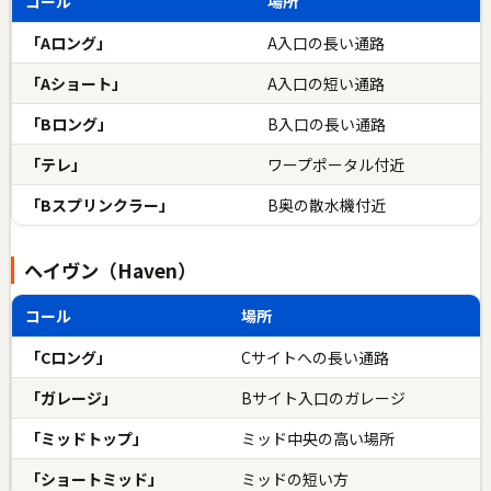
コール
場所
「Aロング」
A入口の長い通路
「Aショート」
A入口の短い通路
「Bロング」
B入口の長い通路
「テレ」
ワープポータル付近
「Bスプリンクラー」
B奥の散水機付近
ヘイヴン（Haven）
コール
場所
「Cロング」
Cサイトへの長い通路
「ガレージ」
Bサイト入口のガレージ
「ミッドトップ」
ミッド中央の高い場所
「ショートミッド」
ミッドの短い方