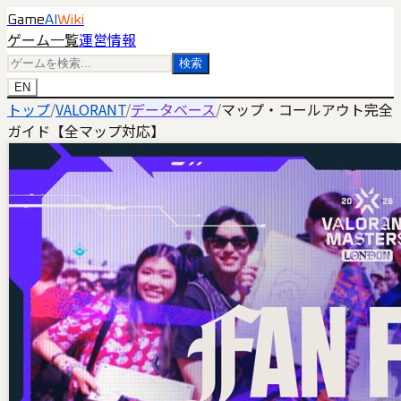
Game
AI
Wiki
ゲーム一覧
運営情報
検索
EN
トップ
/
VALORANT
/
データベース
/
マップ・コールアウト完全
ガイド【全マップ対応】