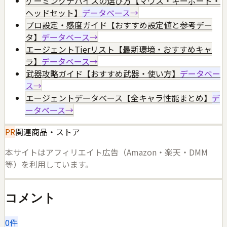
ゲーミングデバイスの選び方【マウス・キーボード・
ヘッドセット】
データベース
→
プロ設定・感度ガイド【おすすめ設定値と参考デー
タ】
データベース
→
エージェントTierリスト【最新環境・おすすめキャ
ラ】
データベース
→
武器攻略ガイド【おすすめ武器・使い方】
データベー
ス
→
エージェントデータベース【全キャラ性能まとめ】
デ
ータベース
→
PR
関連商品・ストア
本サイトはアフィリエイト広告（Amazon・楽天・DMM
等）を利用しています。
コメント
0
件