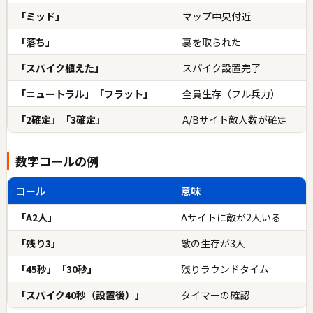
「ミッド」
マップ中央付近
「落ち」
裏を取られた
「スパイク植えた」
スパイク設置完了
「ニュートラル」「フラット」
全員生存（フル兵力）
「2確定」「3確定」
A/Bサイト敵人数が確定
数字コールの例
コール
意味
「A2人」
Aサイトに敵が2人いる
「残り3」
敵の生存が3人
「45秒」「30秒」
残りラウンドタイム
「スパイク40秒（設置後）」
タイマーの確認