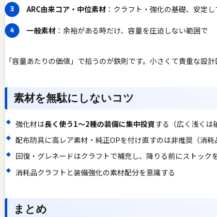
ARC由来コア・中位素材
：クラフト・強化の基礎、安定し
一般素材
：余裕がある時だけ、容量を圧迫しない範囲で
「容量あたりの価値」で拾うのが鉄則です。小さくて貴重な設計
素材を無駄にしないコツ
強化材は
長く使う1〜2種の装備に集中投資
する（広く浅くは
配布防具に高レア素材・純正OPを付け直すのは非推奨（消耗
回復・グレネードはクラフトで補充し、降りる前にストック
消耗品クラフトと装備強化の素材配分を意識する
まとめ