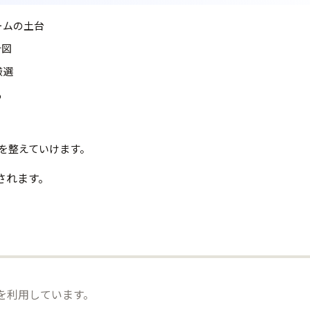
ームの土台
計図
厳選
る
を整えていけます。
されます。
）を利用しています。