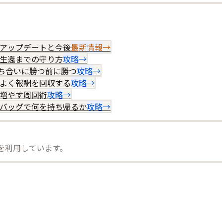
onの全アップデートと今後
最新情報
→
から生還までの守り方
攻略
→
｜撃ち合いに勝つ前に勝つ
攻略
→
効率よく報酬を回収する
攻略
→
産を増やす周回術
攻略
→
れたバッグで何を持ち帰るか
攻略
→
）を利用しています。