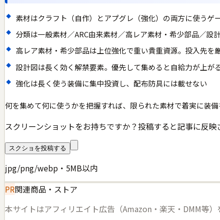
素材はクラフト（自作）とアプグレ（強化）の両方に使うゲ
分類は一般素材／ARC由来素材／高レア素材・希少部品／設
高レア素材・希少部品は上位強化で重い貴重資源。投入先を
設計図は長く効く解禁要素。優先して集めると自給力が上が
強化は長く使う装備に集中投資し、配布防具には載せない
何を集めて何に使うかを把握すれば、限られた素材で着実に装備
スクリーンショットをお持ちですか？投稿すると記事に反映
スクショを投稿する
jpg/png/webp・5MB以内
PR
関連商品・ストア
本サイトはアフィリエイト広告（Amazon・楽天・DMM等