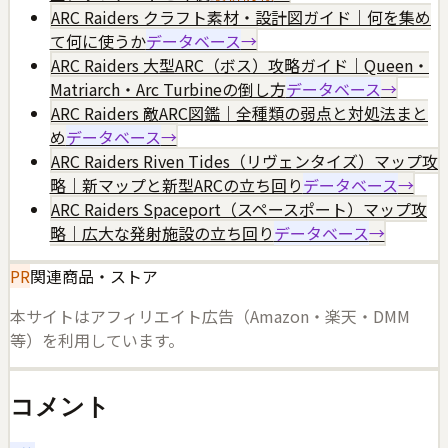
ARC Raiders クラフト素材・設計図ガイド｜何を集め
て何に使うか
データベース
→
ARC Raiders 大型ARC（ボス）攻略ガイド｜Queen・
Matriarch・Arc Turbineの倒し方
データベース
→
ARC Raiders 敵ARC図鑑｜全種類の弱点と対処法まと
め
データベース
→
ARC Raiders Riven Tides（リヴェンタイズ）マップ攻
略｜新マップと新型ARCの立ち回り
データベース
→
ARC Raiders Spaceport（スペースポート）マップ攻
略｜広大な発射施設の立ち回り
データベース
→
PR
関連商品・ストア
本サイトはアフィリエイト広告（Amazon・楽天・DMM
等）を利用しています。
コメント