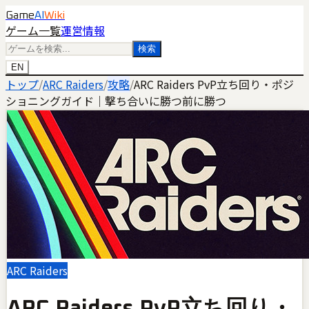
Game
AI
Wiki
ゲーム一覧
運営情報
検索
EN
トップ
/
ARC Raiders
/
攻略
/
ARC Raiders PvP立ち回り・ポジ
ショニングガイド｜撃ち合いに勝つ前に勝つ
ARC Raiders
ARC Raiders PvP立ち回り・