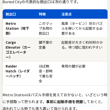
Buried Cityの代表的な脱出口は次の通りです。
脱出口
特徴
注意点
Metro
このマッ
風車（タービン）状のパズ
Station（地下
プ名物の
ルを解いてから起動する必
鉄）
脱出口
要がある
Cargo
鍵不要の
起動音が大きく約90秒かか
Elevator（カー
定番
る。待つ間に狙われやすい
ゴエレベータ
ー）
Raider
ほぼ無
専用の鍵が必要
Hatch（レイダ
音・即時
ーハッチ）
で最も安
全
Metro Stationはパズル手順を覚えておかないと、いざという時
に手間取って狩られます。
事前に起動手順を把握
しておくと、
追われている時でも落ち着いて抜けられます。