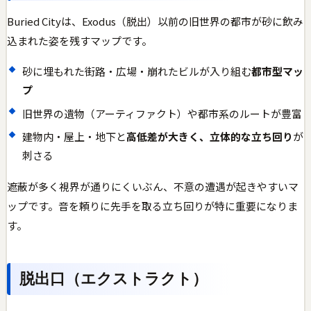
Buried Cityは、Exodus（脱出）以前の旧世界の都市が砂に飲み
込まれた姿を残すマップです。
砂に埋もれた街路・広場・崩れたビルが入り組む
都市型マッ
プ
旧世界の遺物（アーティファクト）や都市系のルートが豊富
建物内・屋上・地下と
高低差が大きく、立体的な立ち回り
が
刺さる
遮蔽が多く視界が通りにくいぶん、不意の遭遇が起きやすいマ
ップです。音を頼りに先手を取る立ち回りが特に重要になりま
す。
脱出口（エクストラクト）