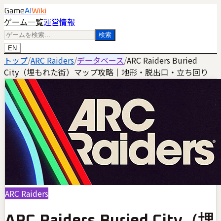
Game
AI
Wiki
ゲーム一覧
運営情報
検索
EN
トップ
/
ARC Raiders
/
データベース
/
ARC Raiders Buried
City（埋もれた街）マップ攻略｜地形・脱出口・立ち回り
ARC Raiders
ARC Raiders Buried City（埋