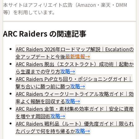
本サイトはアフィリエイト広告（Amazon・楽天・DMM
等）を利用しています。
ARC Raiders
の関連記事
ARC Raiders 2026年ロードマップ解説｜Escalationの
全アップデートと今後
最新情報
→
ARC Raiders 脱出（エクストラクト）成功術｜起動か
ら生還までの守り方
攻略
→
ARC Raiders PvP立ち回り・ポジショニングガイド｜
撃ち合いに勝つ前に勝つ
攻略
→
ARC Raiders ウィークリートライアル攻略ガイド｜効
率よく報酬を回収する
攻略
→
ARC Raiders 金策・素材集め効率ガイド｜安全に資産
を増やす周回術
攻略
→
ARC Raiders 戦利品（ルート）優先度ガイド｜限られ
たバッグで何を持ち帰るか
攻略
→