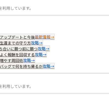
）を利用しています。
onの全アップデートと今後
最新情報
→
から生還までの守り方
攻略
→
｜撃ち合いに勝つ前に勝つ
攻略
→
効率よく報酬を回収する
攻略
→
産を増やす周回術
攻略
→
れたバッグで何を持ち帰るか
攻略
→
）を利用しています。