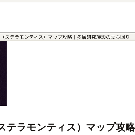
lla Montis（ステラモンティス）マップ攻略｜多層研究施設の立ち回り
a Montis（ステラモンティス）マ