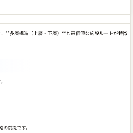
プです。**多層構造（上層・下層）**と高価値な施設ルートが特徴
す。
略の前提です。