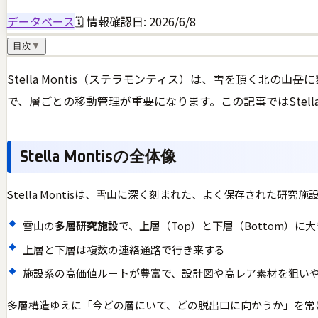
データベース
🗓 情報確認日:
2026/6/8
目次
▼
Stella Montis（ステラモンティス）は、雪を頂く北の山
で、層ごとの移動管理が重要になります。この記事ではStella
Stella Montisの全体像
Stella Montisは、雪山に深く刻まれた、よく保存された
雪山の
多層研究施設
で、上層（Top）と下層（Bottom）に
上層と下層は複数の連絡通路で行き来する
施設系の高価値ルートが豊富で、設計図や高レア素材を狙い
多層構造ゆえに「今どの層にいて、どの脱出口に向かうか」を常