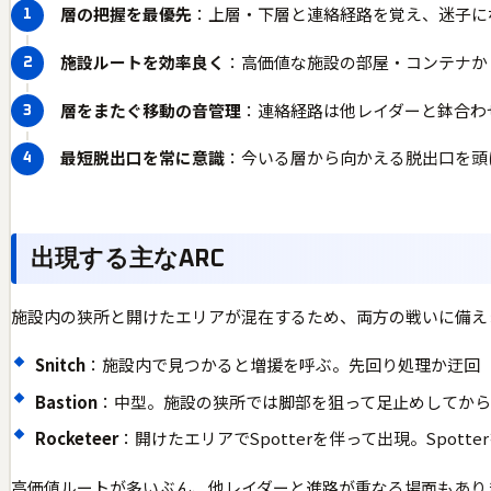
層の把握を最優先
：上層・下層と連絡経路を覚え、迷子に
施設ルートを効率良く
：高価値な施設の部屋・コンテナか
層をまたぐ移動の音管理
：連絡経路は他レイダーと鉢合わ
最短脱出口を常に意識
：今いる層から向かえる脱出口を頭
出現する主なARC
施設内の狭所と開けたエリアが混在するため、両方の戦いに備え
Snitch
：施設内で見つかると増援を呼ぶ。先回り処理か迂回
Bastion
：中型。施設の狭所では脚部を狙って足止めしてから
Rocketeer
：開けたエリアでSpotterを伴って出現。Spott
高価値ルートが多いぶん、他レイダーと進路が重なる場面もあり