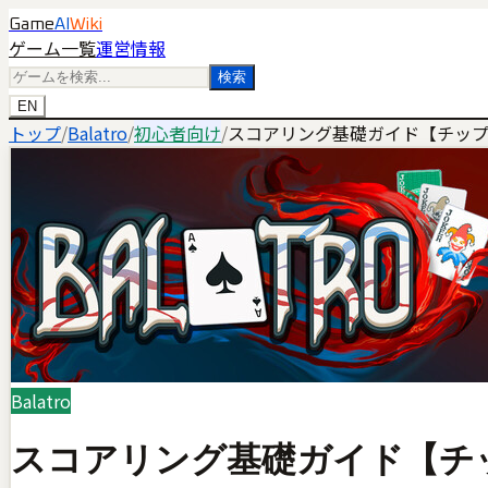
Game
AI
Wiki
ゲーム一覧
運営情報
検索
EN
トップ
/
Balatro
/
初心者向け
/
スコアリング基礎ガイド【チッ
Balatro
スコアリング基礎ガイド【チ