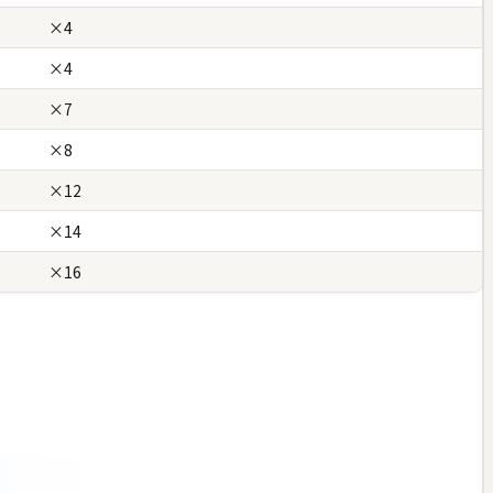
×4
×4
×7
×8
×12
×14
×16