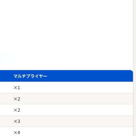
マルチプライヤー
×1
×2
×2
×3
×4