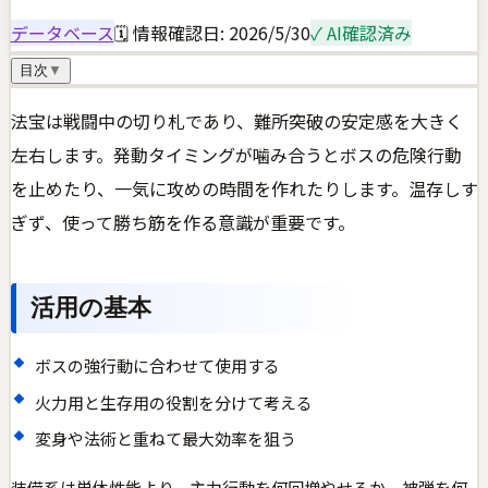
データベース
🗓 情報確認日:
2026/5/30
✓ AI確認済み
目次
▼
法宝は戦闘中の切り札であり、難所突破の安定感を大きく
左右します。発動タイミングが噛み合うとボスの危険行動
を止めたり、一気に攻めの時間を作れたりします。温存しす
ぎず、使って勝ち筋を作る意識が重要です。
活用の基本
ボスの強行動に合わせて使用する
火力用と生存用の役割を分けて考える
変身や法術と重ねて最大効率を狙う
装備系は単体性能より、主力行動を何回増やせるか、被弾を何