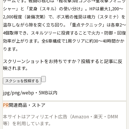
ゲームです。戦闘の核心は「軽攻撃3段コンボ→重攻撃フィニッ
シャー」と「変身（スキル）の使い分け」。HPは最大1,200〜
2,000程度（装備次第）で、ボス戦の推奨は魂力（スタミナ）を
温存しながら隙を突く立ち回り。「重点テクニック」は各章2〜
4個取得でき、スキルツリーに投資することで火力・防御・回復
効率が上がります。全6章構成で1周クリアに約30〜40時間かか
ります。
スクリーンショットをお持ちですか？投稿すると記事に反
映されます。
スクショを投稿する
jpg/png/webp・5MB以内
PR
関連商品・ストア
本サイトはアフィリエイト広告（Amazon・楽天・DMM
等）を利用しています。