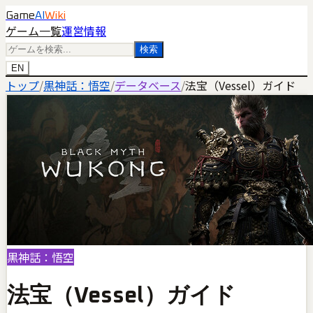
Game
AI
Wiki
ゲーム一覧
運営情報
検索
EN
トップ
/
黒神話：悟空
/
データベース
/
法宝（Vessel）ガイド
黒神話：悟空
法宝（Vessel）ガイド