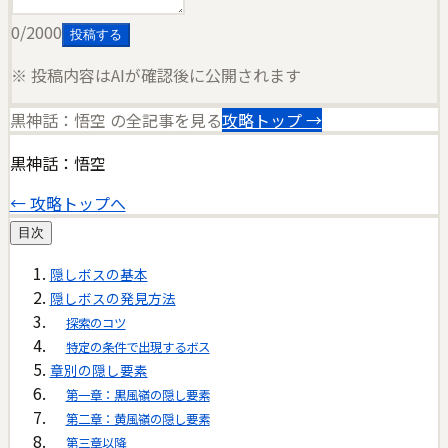
0
/2000
投稿する
※ 投稿内容はAIが確認後に公開されます
黒神話：悟空
の全記事を見る
攻略トップ →
黒神話：悟空
← 攻略トップへ
目次
隠しボスの基本
隠しボスの発見方法
探索のコツ
特定の条件で出現するボス
章別の隠し要素
第一章：黒風嶺の隠し要素
第二章：黄風嶺の隠し要素
第三章以降