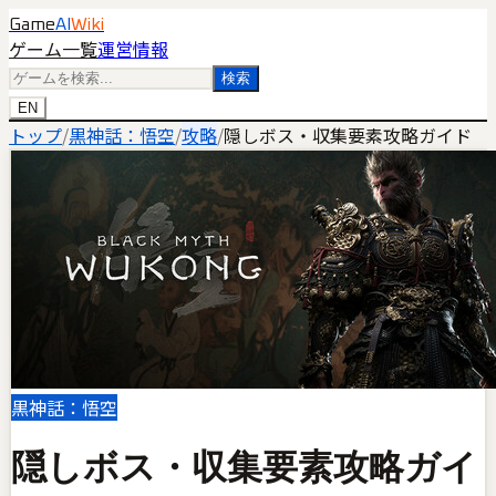
Game
AI
Wiki
ゲーム一覧
運営情報
検索
EN
トップ
/
黒神話：悟空
/
攻略
/
隠しボス・収集要素攻略ガイド
黒神話：悟空
隠しボス・収集要素攻略ガイ