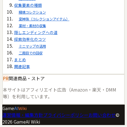
収集要素の種類
精魂コレクション
変神珠（コレクションアイテム）
薬材・素材の収集
隠しエンディングへの道
探索効率化のコツ
ミニマップの活用
二周目での回収
まとめ
関連記事
PR
関連商品・ストア
本サイトはアフィリエイト広告（Amazon・楽天・DMM
等）を利用しています。
Game
AI
Wiki
運営情報・編集方針
プライバシーポリシー
お問い合わせ
©
2026
GameAI Wiki