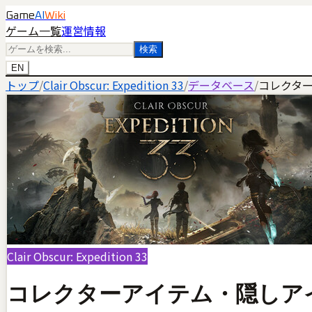
Game
AI
Wiki
ゲーム一覧
運営情報
検索
EN
トップ
/
Clair Obscur: Expedition 33
/
データベース
/
コレクタ
Clair Obscur: Expedition 33
コレクターアイテム・隠しア