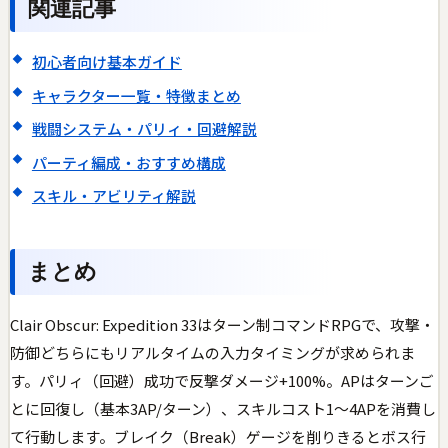
関連記事
初心者向け基本ガイド
キャラクター一覧・特徴まとめ
戦闘システム・パリィ・回避解説
パーティ編成・おすすめ構成
スキル・アビリティ解説
まとめ
Clair Obscur: Expedition 33はターン制コマンドRPGで、攻撃・
防御どちらにもリアルタイムの入力タイミングが求められま
す。パリィ（回避）成功で反撃ダメージ+100%。APはターンご
とに回復し（基本3AP/ターン）、スキルコスト1〜4APを消費し
て行動します。ブレイク（Break）ゲージを削りきるとボス行