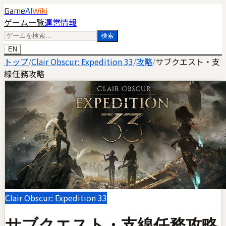
Game
AI
Wiki
ゲーム一覧
運営情報
検索
EN
トップ
/
Clair Obscur: Expedition 33
/
攻略
/
サブクエスト・支
線任務攻略
Clair Obscur: Expedition 33
サブクエスト・支線任務攻略