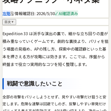
攻略
🗓 情報確認日:
2026/5/30
✓ AI確認済み
目次
▼
Expedition 33 は派手な演出の裏で、細かな立ち回りの差が
積み重なっていくゲームです。劇的な裏技より、パリィを狙
う場面の見極め、APの残し方、探索中の確認癖といった基
本を押さえる方が攻略には効きます。ここでは、序盤から
終盤まで役立つ実用的なコツを短く整理します。
戦闘で意識したいこと
全部の攻撃をパリィしようとせず、見やすい攻撃だけ狙うと安
定します。危険な連撃は回避でしのぎ、反撃しやすい単発だけ
パリィする考え方が有効です。APは使い切るより、次ターンの