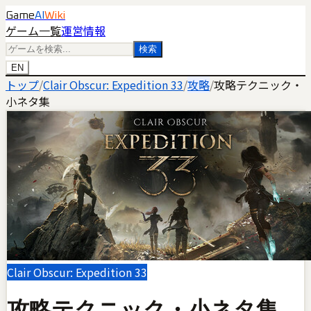
Game
AI
Wiki
ゲーム一覧
運営情報
検索
EN
トップ
/
Clair Obscur: Expedition 33
/
攻略
/
攻略テクニック・
小ネタ集
Clair Obscur: Expedition 33
攻略テクニック・小ネタ集