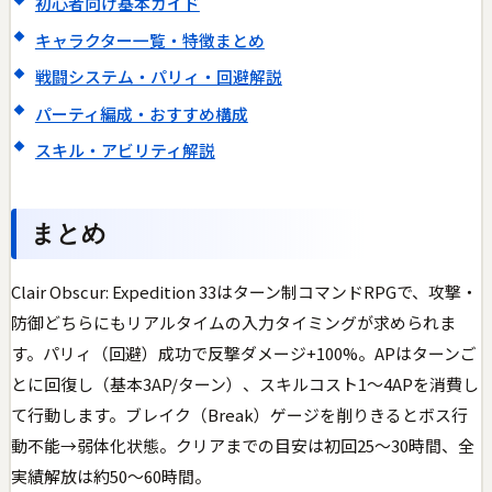
初心者向け基本ガイド
キャラクター一覧・特徴まとめ
戦闘システム・パリィ・回避解説
パーティ編成・おすすめ構成
スキル・アビリティ解説
まとめ
Clair Obscur: Expedition 33はターン制コマンドRPGで、攻撃・
防御どちらにもリアルタイムの入力タイミングが求められま
す。パリィ（回避）成功で反撃ダメージ+100%。APはターンご
とに回復し（基本3AP/ターン）、スキルコスト1〜4APを消費し
て行動します。ブレイク（Break）ゲージを削りきるとボス行
動不能→弱体化状態。クリアまでの目安は初回25〜30時間、全
実績解放は約50〜60時間。