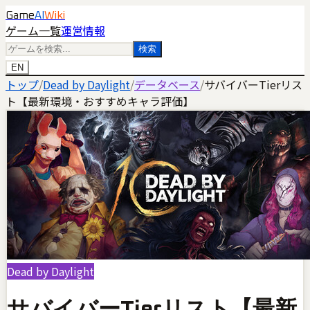
Game
AI
Wiki
ゲーム一覧
運営情報
検索
EN
トップ
/
Dead by Daylight
/
データベース
/
サバイバーTierリス
ト【最新環境・おすすめキャラ評価】
Dead by Daylight
サバイバーTierリスト【最新