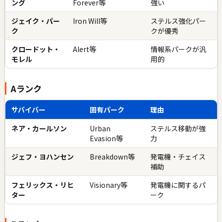
ング
Forever等
強い
ジェイク・パー
Iron Will等
ステルス強化パー
ク
クが優秀
クロードット・
Alert等
情報系パークが汎
モレル
用的
Aランク
サバイバー
固有パーク
理由
ネア・カールソン
Urban
ステルス移動が強
Evasion等
力
ジェフ・ヨハンセン
Breakdown等
発電機・チェイス
補助
フェリックス・リヒ
Visionary等
発電機に関するパ
ター
ーク