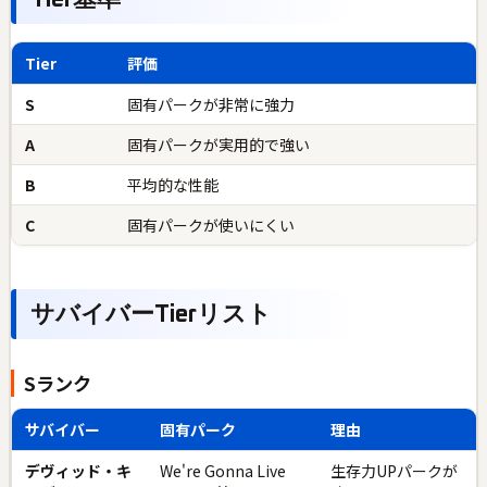
Tier基準
Tier
評価
S
固有パークが非常に強力
A
固有パークが実用的で強い
B
平均的な性能
C
固有パークが使いにくい
サバイバーTierリスト
Sランク
サバイバー
固有パーク
理由
デヴィッド・キ
We're Gonna Live
生存力UPパークが