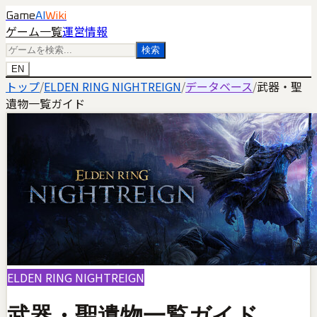
Game
AI
Wiki
ゲーム一覧
運営情報
検索
EN
トップ
/
ELDEN RING NIGHTREIGN
/
データベース
/
武器・聖
遺物一覧ガイド
ELDEN RING NIGHTREIGN
武器・聖遺物一覧ガイド