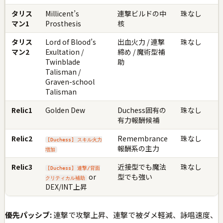
タリス
Millicent’s
連撃ビルドの中
珠なし
マン1
Prosthesis
核
タリス
Lord of Blood’s
出血火力 / 連撃
珠なし
マン2
Exultation /
締め / 魔術型補
Twinblade
助
Talisman /
Graven-school
Talisman
Relic1
Golden Dew
Duchess固有の
珠なし
有力報酬候補
Relic2
Remembrance
珠なし
[Duchess] スキル火力
報酬系の主力
増加
Relic3
近接型でも魔法
珠なし
[Duchess] 連撃/背面
or
型でも強い
クリティカル補助
DEX/INT上昇
優先パッシブ:
連撃で攻撃上昇、連撃で被ダメ軽減、詠唱速度、