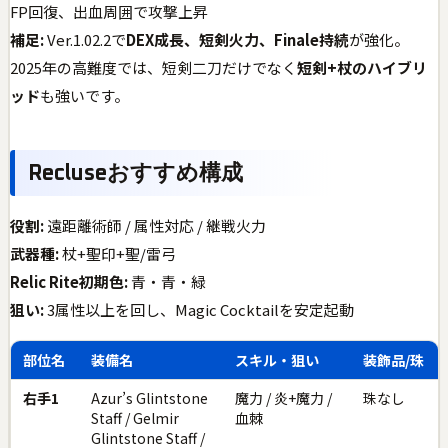
FP回復、出血周囲で攻撃上昇
補足:
Ver.1.02.2で
DEX成長、短剣火力、Finale持続
が強化。
2025年の高難度では、短剣二刀だけでなく
短剣+杖のハイブリ
ッド
も強いです。
Recluseおすすめ構成
役割:
遠距離術師 / 属性対応 / 継戦火力
武器種:
杖+聖印+聖/雷弓
Relic Rite初期色:
青・青・緑
狙い:
3属性以上を回し、Magic Cocktailを安定起動
部位名
装備名
スキル・狙い
装飾品/珠
右手1
Azur’s Glintstone
魔力 / 炎+魔力 /
珠なし
Staff / Gelmir
血棘
Glintstone Staff /