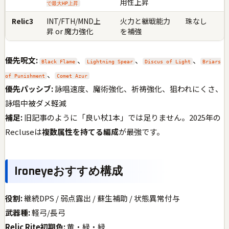
用性上昇
で最大HP上昇
Relic3
INT/FTH/MND上
火力と継戦能力
珠なし
昇 or 魔力強化
を補強
優先呪文:
、
、
、
Black Flame
Lightning Spear
Discus of Light
Briars
、
of Punishment
Comet Azur
優先パッシブ:
詠唱速度、魔術強化、祈祷強化、狙われにくさ、
詠唱中被ダメ軽減
補足:
旧記事のように「良い杖1本」では足りません。2025年の
Recluseは
複数属性を持てる編成
が最強です。
Ironeyeおすすめ構成
役割:
継続DPS / 弱点露出 / 蘇生補助 / 状態異常付与
武器種:
軽弓/長弓
Relic Rite初期色:
黄・緑・緑