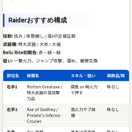
Raiderおすすめ構成
役割:
怯み / 体勢崩し / 高HP近接圧殺
武器種:
特大武器 / 大斧 / 大槌
Relic Rite初期色:
赤・緑・緑
狙い:
一撃火力、ジャンプ攻撃、溜め、被弾交換
部位名
装備名
スキル・狙い
装飾品/珠
右手1
Rotten Greataxe /
腐敗 or 純火力
珠なし
特大武器の高攻撃
で押す
力品
右手2
Axe of Godfrey /
高火力サブ候
珠なし
Prelate’s Inferno
補
Crozier