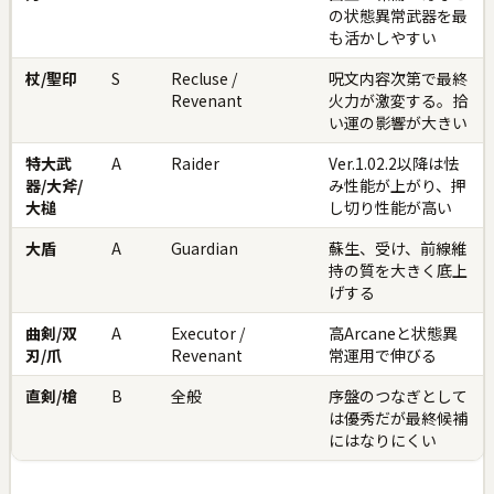
の状態異常武器を最
も活かしやすい
杖/聖印
S
Recluse /
呪文内容次第で最終
Revenant
火力が激変する。拾
い運の影響が大きい
特大武
A
Raider
Ver.1.02.2以降は怯
器/大斧/
み性能が上がり、押
大槌
し切り性能が高い
大盾
A
Guardian
蘇生、受け、前線維
持の質を大きく底上
げする
曲剣/双
A
Executor /
高Arcaneと状態異
刃/爪
Revenant
常運用で伸びる
直剣/槍
B
全般
序盤のつなぎとして
は優秀だが最終候補
にはなりにくい