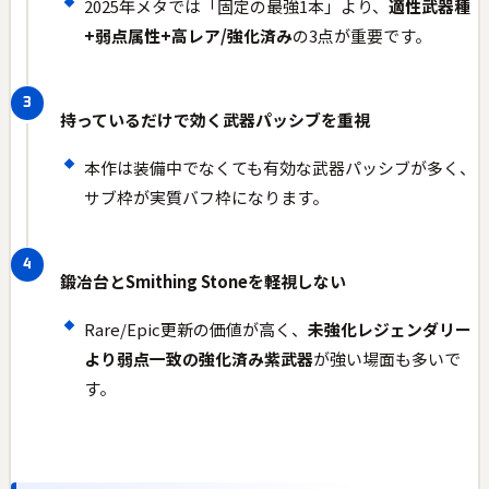
2025年メタでは「固定の最強1本」より、
適性武器種
+弱点属性+高レア/強化済み
の3点が重要です。
持っているだけで効く武器パッシブを重視
本作は装備中でなくても有効な武器パッシブが多く、
サブ枠が実質バフ枠になります。
鍛冶台とSmithing Stoneを軽視しない
Rare/Epic更新の価値が高く、
未強化レジェンダリー
より弱点一致の強化済み紫武器
が強い場面も多いで
す。