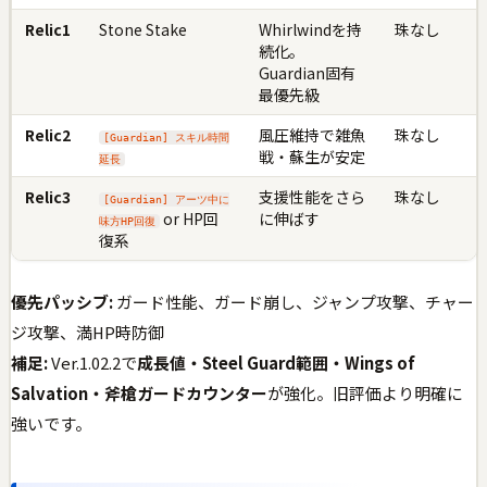
Relic1
Stone Stake
Whirlwindを持
珠なし
続化。
Guardian固有
最優先級
Relic2
風圧維持で雑魚
珠なし
[Guardian] スキル時間
戦・蘇生が安定
延長
Relic3
支援性能をさら
珠なし
[Guardian] アーツ中に
or HP回
に伸ばす
味方HP回復
復系
優先パッシブ:
ガード性能、ガード崩し、ジャンプ攻撃、チャー
ジ攻撃、満HP時防御
補足:
Ver.1.02.2で
成長値・Steel Guard範囲・Wings of
Salvation・斧槍ガードカウンター
が強化。旧評価より明確に
強いです。