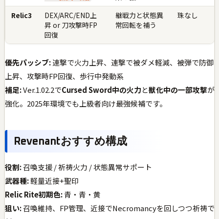
Relic3
DEX/ARC/END上
継戦力と状態異
珠なし
昇 or 刀攻撃時FP
常回転を補う
回復
優先パッシブ:
連撃で火力上昇、連撃で被ダメ軽減、被弾で防御
上昇、攻撃時FP回復、歩行中発動系
補足:
Ver.1.02.2で
Cursed Sword中の火力
と
獣化中の一部攻撃
が
強化。2025年環境でも上級者向け最強候補です。
Revenantおすすめ構成
役割:
召喚支援 / 祈祷火力 / 状態異常サポート
武器種:
軽量近接+聖印
Relic Rite初期色:
青・青・黄
狙い:
召喚維持、FP管理、近接でNecromancyを回しつつ祈祷で