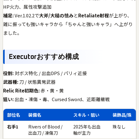
HP火力、属性攻撃追加
補足:
Ver.1.02.2で
大斧/大槌の怯み
と
Retaliate射程
が上がり、
雑に振っても強いキャラから「ちゃんと強いキャラ」へ上がり
ました。
Executorおすすめ構成
役割:
対ボス特化 / 出血DPS / パリィ近接
武器種:
刀 / 状態異常武器
Relic Rite初期色:
赤・黄・黄
狙い:
出血・凍傷・毒、Cursed Sword、近距離継戦
部位名
装備名
スキル・狙い
装飾品/珠
右手1
Rivers of Blood /
2025年も出血
珠なし
出血刀 / 凍傷刀
軸が主力