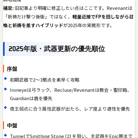
補足:
旧記事より明確に修正したい点はここです。Revenantは
「祈祷だけ撃つ後衛」ではなく、
軽量近接でFPを回しながら召
喚と祈祷を差すハイブリッド
が2025年の実戦形です。
2025年版・武器更新の優先順位
序盤
初期武器で2〜3拠点を素早く攻略
Ironeyeは弓ラック、Recluse/Revenantは教会・聖印箱、
Guardianは盾を優先
夜王弱点に合う属性武器が出たら、レア度より適性を優先
中盤
TunnelでSmithing Stone [2] を狙い、主武器をEpic圏まで