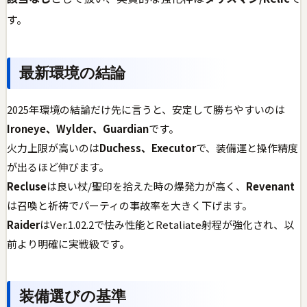
す。
最新環境の結論
2025年環境の結論だけ先に言うと、安定して勝ちやすいのは
Ironeye、Wylder、Guardian
です。
火力上限が高いのは
Duchess、Executor
で、装備運と操作精度
が出るほど伸びます。
Recluse
は良い杖/聖印を拾えた時の爆発力が高く、
Revenant
は召喚と祈祷でパーティの事故率を大きく下げます。
Raider
はVer.1.02.2で怯み性能とRetaliate射程が強化され、以
前より明確に実戦級です。
装備選びの基準