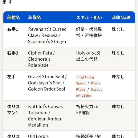
刺す
部位名
装備名
スキル・狙い
装飾品/珠
右手1
Revenant’s Cursed
軽量・状態異
珠なし
Claw / Reduvia /
常・近接維持
Scorpion’s Stinger
右手2
Cipher Pata /
Holy or 火炎
珠なし
Eleonora’s
出血の代替
Poleblade
左手
Gravel Stone Seal /
珠なし
Lightning
Godslayer’s Seal /
/
Spear
Black
Golden Order Seal
/
Flame
Discus
of Light
タリス
Faithful’s Canvas
祈祷火力 or
珠なし
マン1
Talisman /
FP確保
Cerulean Amber
Medallion
タリス
Old Lord’s
持続延長 / 継
珠なし