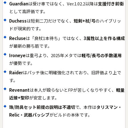
Guardian
は受け専ではなく、Ver.1.02.2以降は
支援付き前衛
として高評価です。
Duchess
は短剣二刀だけでなく、
短剣+杖/弓
のハイブリッ
ドが現実的です。
Recluse
は「良杖1本待ち」ではなく、
3属性以上を作る構成
が最新の勝ち筋です。
Ironeye
は重弓より、2025年メタでは
軽弓/長弓の手数運用
が優勢です。
Raider
はパッチ後に明確強化されており、旧評価より上で
す。
Revenant
は本人が殴らないとFPが苦しくなりやすく、
軽量
近接+聖印
が安定します。
珠/防具セット前提の説明は不適切
で、本作は
タリスマン・
Relic・武器パッシブ
がビルドの本体です。