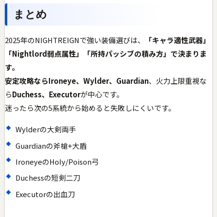
まとめ
2025年のNIGHTREIGNで強い装備選びは、
「キャラ適性武器」
「Nightlord弱点属性」「所持パッシブの積み方」
で決まりま
す。
安定攻略なら
Ironeye、Wylder、Guardian
、火力上限重視な
ら
Duchess、Executor
が中心です。
迷ったら次の5系統から始めると失敗しにくいです。
Wylderの大剣両手
Guardianの斧槍+大盾
IroneyeのHoly/Poison弓
Duchessの短剣二刀
Executorの出血刀