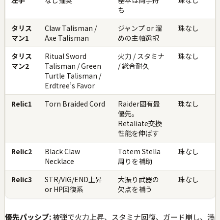
左手
なし推奨
基本は両手持
珠なし
ち
タリス
Claw Talisman /
ジャンプ or 溜
珠なし
マン1
Axe Talisman
めの主軸選択
タリス
Ritual Sword
火力 / スタミナ
珠なし
マン2
Talisman / Green
/ 総合耐久
Turtle Talisman /
Erdtree’s Favor
Relic1
Torn Braided Cord
Raider固有最
珠なし
優先。
Retaliate交換
性能を伸ばす
Relic2
Black Claw
Totem Stella
珠なし
Necklace
周りを補助
Relic3
STR/VIG/END上昇
大振り武器の
珠なし
or HP回復系
欠点を補う
優先パッシブ:
被弾で火力上昇、スタミナ回復、ガード崩し、満