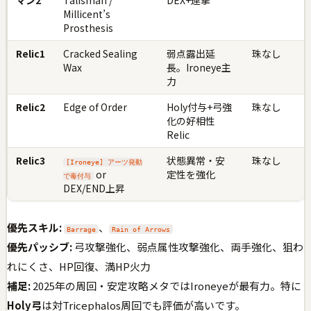
マン2
Talisman /
DEX+連撃
Millicent’s
Prosthesis
Relic1
Cracked Sealing
弱点露出延
珠なし
Wax
長。Ironeye主
力
Relic2
Edge of Order
Holy付与+弓強
珠なし
化の好相性
Relic
Relic3
状態異常・安
珠なし
[Ironeye] アーツ発動
or
定性を強化
で毒付与
DEX/END上昇
優先スキル:
、
Barrage
Rain of Arrows
優先パッシブ:
弓攻撃強化、弱点属性攻撃強化、両手強化、狙わ
れにくさ、HP回復、満HP火力
補足:
2025年の周回・安定攻略メタではIroneyeが最有力。特に
Holy弓
は対Tricephalos周回でも評価が高いです。