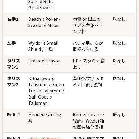
Sacred Relic
Greatsword
右手2
Death’s Poker /
凍傷 or 出血の
珠なし
Sword of Milos
サブ火力兼パッ
シブ枠
左手
Wylder’s Small
パリィ用。安定
珠なし
Shield / 中盾
重視なら中盾
タリス
Erdtree’s Favor
HP・スタミナ底
珠なし
マン1
上げ
タリス
Ritual Sword
満HP火力 / スタ
珠なし
マン2
Talisman / Green
ミナ回復 / 強靭
Turtle Talisman /
Bull-Goat’s
Talisman
Relic1
Mended Earring
Remembrance
珠なし
系
報酬。Wylder軸
の固有強化候補
Relic2
2025年環境の本
珠なし