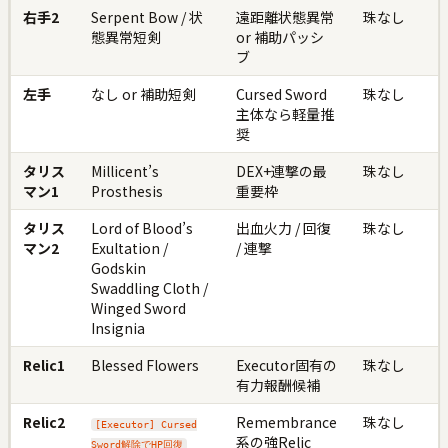
右手2
Serpent Bow / 状
遠距離状態異常
珠なし
態異常短剣
or 補助パッシ
ブ
左手
なし or 補助短剣
Cursed Sword
珠なし
主体なら軽量推
奨
タリス
Millicent’s
DEX+連撃の最
珠なし
マン1
Prosthesis
重要枠
タリス
Lord of Blood’s
出血火力 / 回復
珠なし
マン2
Exultation /
/ 連撃
Godskin
Swaddling Cloth /
Winged Sword
Insignia
Relic1
Blessed Flowers
Executor固有の
珠なし
有力報酬候補
Relic2
Remembrance
珠なし
[Executor] Cursed
系の強Relic
Sword解除でHP回復