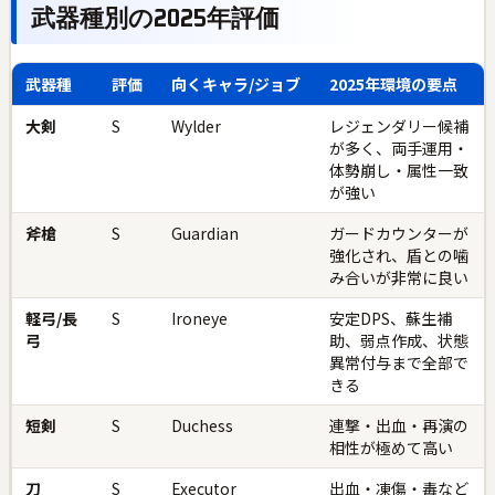
武器種別の2025年評価
武器種
評価
向くキャラ/ジョブ
2025年環境の要点
大剣
S
Wylder
レジェンダリー候補
が多く、両手運用・
体勢崩し・属性一致
が強い
斧槍
S
Guardian
ガードカウンターが
強化され、盾との噛
み合いが非常に良い
軽弓/長
S
Ironeye
安定DPS、蘇生補
弓
助、弱点作成、状態
異常付与まで全部で
きる
短剣
S
Duchess
連撃・出血・再演の
相性が極めて高い
刀
S
Executor
出血・凍傷・毒など