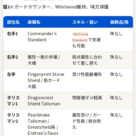
狙い:
ガードカウンター、Whirlwind維持、味方保護
部位名
装備名
スキル・狙い
装飾品/珠
右手1
Commander’s
珠なし
Rallying
Standard
で支援
Standard
も可能
右手2
属性一致の斧槍 /
弱点属性に合わ
珠なし
大槍
せて差し替え
左手
Fingerprint Stone
受け性能最優先
珠なし
Shield / 高ガード
大盾
タリス
Dragoncrest
物理被ダメ軽減
珠なし
マン1
Shield Talisman
タリス
Pearldrake
属性受け / ガー
珠なし
マン2
Talisman /
ド性能 / 総合耐
Greatshield系 /
久
Erdtree’s Favor