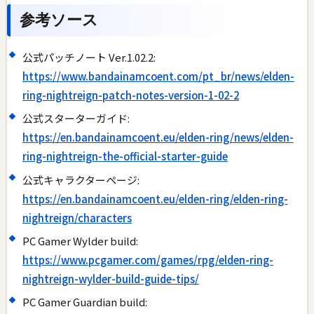
参考ソース
公式パッチノート Ver.1.02.2:
https://www.bandainamcoent.com/pt_br/news/elden-
ring-nightreign-patch-notes-version-1-02-2
公式スターターガイド:
https://en.bandainamcoent.eu/elden-ring/news/elden-
ring-nightreign-the-official-starter-guide
公式キャラクターページ:
https://en.bandainamcoent.eu/elden-ring/elden-ring-
nightreign/characters
PC Gamer Wylder build:
https://www.pcgamer.com/games/rpg/elden-ring-
nightreign-wylder-build-guide-tips/
PC Gamer Guardian build: