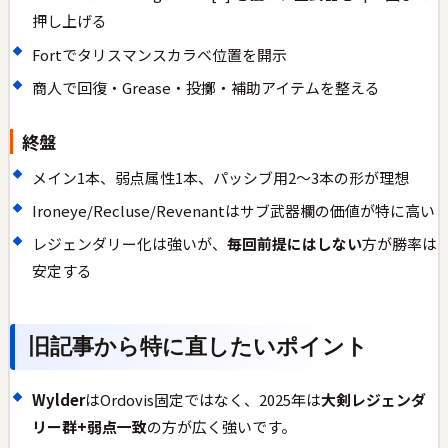
押し上げる
Fortでタリスマンスカラベ位置を開示
商人で回復・Grease・投擲・補助アイテムを整える
終盤
メイン1本、弱点属性1本、パッシブ用2〜3本の形が理想
Ironeye/Recluse/Revenantはサブ武器欄の価値が特に高い
レジェンダリー化は強いが、
毎回前提にはしない
方が勝率は
安定する
旧記事から特に直したいポイント
Wylder
はOrdovis固定ではなく、2025年は
大剣レジェンダ
リー群+弱点一致
の方が広く強いです。