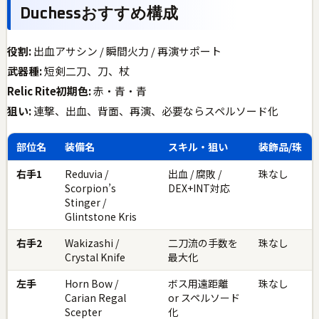
Duchessおすすめ構成
役割:
出血アサシン / 瞬間火力 / 再演サポート
武器種:
短剣二刀、刀、杖
Relic Rite初期色:
赤・青・青
狙い:
連撃、出血、背面、再演、必要ならスペルソード化
部位名
装備名
スキル・狙い
装飾品/珠
右手1
Reduvia /
出血 / 腐敗 /
珠なし
Scorpion’s
DEX+INT対応
Stinger /
Glintstone Kris
右手2
Wakizashi /
二刀流の手数を
珠なし
Crystal Knife
最大化
左手
Horn Bow /
ボス用遠距離
珠なし
Carian Regal
or スペルソード
Scepter
化