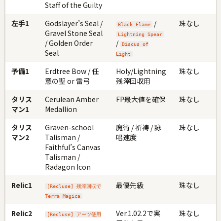
Staff of the Guilty
左手1
Godslayer’s Seal /
/
珠なし
Black Flame
Gravel Stone Seal
Lightning Spear
/ Golden Order
/
Discus of
Seal
Light
予備1
Erdtree Bow / 任
Holy/Lightning
珠なし
意の聖 or 雷弓
残滓回収用
タリス
Cerulean Amber
FP最大値を確保
珠なし
マン1
Medallion
タリス
Graven-school
魔術 / 祈祷 / 詠
珠なし
マン2
Talisman /
唱速度
Faithful’s Canvas
Talisman /
Radagon Icon
Relic1
最優先級
珠なし
[Recluse] 残滓回収で
Terra Magica
Relic2
Ver.1.02.2で実
珠なし
[Recluse] アーツ使用