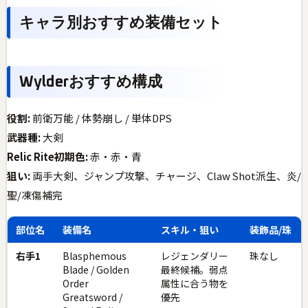
キャラ別おすすめ装備セット
Wylderおすすめ構成
役割:
前衛万能 / 体勢崩し / 単体DPS
武器種:
大剣
Relic Rite初期色:
赤・赤・青
狙い:
両手大剣、ジャンプ攻撃、チャージ、Claw Shot派生、炎/
聖/凍傷補完
部位名
装備名
スキル・狙い
装飾品/珠
右手1
Blasphemous
レジェンダリー
珠なし
Blade / Golden
最終候補。弱点
Order
属性に合う物を
Greatsword /
優先