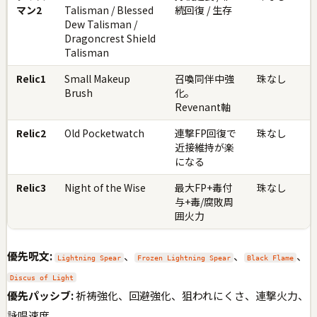
マン2
Talisman / Blessed
続回復 / 生存
Dew Talisman /
Dragoncrest Shield
Talisman
Relic1
Small Makeup
召喚同伴中強
珠なし
Brush
化。
Revenant軸
Relic2
Old Pocketwatch
連撃FP回復で
珠なし
近接維持が楽
になる
Relic3
Night of the Wise
最大FP+毒付
珠なし
与+毒/腐敗周
囲火力
優先呪文:
、
、
、
Lightning Spear
Frozen Lightning Spear
Black Flame
Discus of Light
優先パッシブ:
祈祷強化、回避強化、狙われにくさ、連撃火力、
詠唱速度