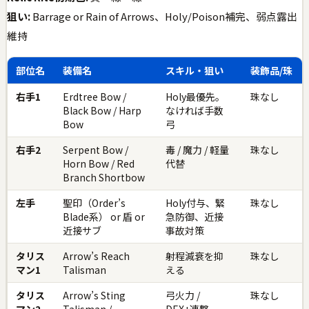
狙い:
Barrage or Rain of Arrows、Holy/Poison補完、弱点露出
維持
部位名
装備名
スキル・狙い
装飾品/珠
右手1
Erdtree Bow /
Holy最優先。
珠なし
Black Bow / Harp
なければ手数
Bow
弓
右手2
Serpent Bow /
毒 / 魔力 / 軽量
珠なし
Horn Bow / Red
代替
Branch Shortbow
左手
聖印（Order’s
Holy付与、緊
珠なし
Blade系） or 盾 or
急防御、近接
近接サブ
事故対策
タリス
Arrow’s Reach
射程減衰を抑
珠なし
マン1
Talisman
える
タリス
Arrow’s Sting
弓火力 /
珠なし