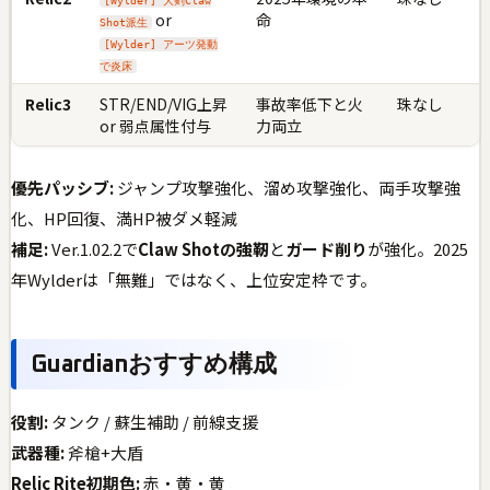
[Wylder] 大剣Claw
or
命
Shot派生
[Wylder] アーツ発動
で炎床
Relic3
STR/END/VIG上昇
事故率低下と火
珠なし
or 弱点属性付与
力両立
優先パッシブ:
ジャンプ攻撃強化、溜め攻撃強化、両手攻撃強
化、HP回復、満HP被ダメ軽減
補足:
Ver.1.02.2で
Claw Shotの強靭
と
ガード削り
が強化。2025
年Wylderは「無難」ではなく、上位安定枠です。
Guardianおすすめ構成
役割:
タンク / 蘇生補助 / 前線支援
武器種:
斧槍+大盾
Relic Rite初期色:
赤・黄・黄