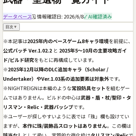
データベース
🗓 情報確認日:
2026/6/8
✓ AI確認済み
目次
▼
※本記事は
2025年内のベースゲーム8キャラ環境
を前提に、
公式パッチ Ver.1.02.2
と
2025年5〜10月の主要攻略ガイ
ド/ビルド研究
をもとに再構成しています。
※
2025年12月以降のDLC追加キャラ（Scholar /
Undertaker）やVer.1.03系の追加要素は対象外
です。
※NIGHTREIGNは本編のような
常設防具セット
を組むゲー
ムではありません。ビルドの中心は
武器・盾・杖/聖印・タ
リスマン・Relic・武器パッシブ
です。
※ユーザーが探しやすいように表では「珠」欄も設けてい
ますが、
本作に珠/装飾品スロットはありません
。この欄は
該当なし
として扱い、実質的な強化枠は
タリスマン/Relic
で