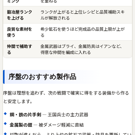
ミング
を重ねる
鍛冶屋ランク
ランクが上がると上位レシピと品質補助スキ
を上げる
ルが解放される
良質な素材を
希少鉱石を使うほど完成品の品質上限が上が
使う
る
仲間で補助す
金属武器はブライ、金属防具はイアンなど、
る
得意な仲間を編成に入れる
序盤のおすすめ製作品
序盤は理想を追わず、次の戦闘で確実に得をする装備から作る
と安定します。
銅・鉄の片手剣
— 王国兵士の主力武器
金属製の鎧
— 被ダメージ軽減に直結
採取が進んだら、より上位の鉱石で武器・防具を更新してい