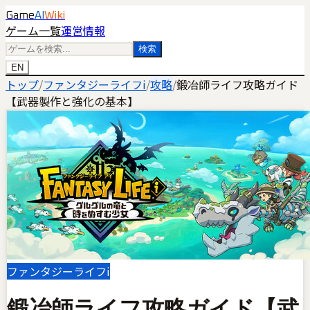
Game
AI
Wiki
ゲーム一覧
運営情報
検索
EN
トップ
/
ファンタジーライフi
/
攻略
/
鍛冶師ライフ攻略ガイド
【武器製作と強化の基本】
ファンタジーライフi
鍛冶師ライフ攻略ガイド【武