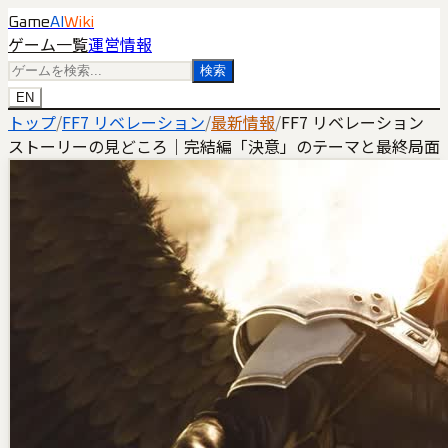
Game
AI
Wiki
ゲーム一覧
運営情報
検索
EN
トップ
/
FF7 リベレーション
/
最新情報
/
FF7 リベレーション
ストーリーの見どころ｜完結編「決意」のテーマと最終局面