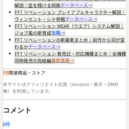
解説｜空を翔ける探索
データベース
→
FF7 リベレーション プレイアブルキャラクター解説｜
ヴィンセント・シド参戦
データベース
→
FF7 リベレーション WEAR（ウエア）システム解説｜
ジョブ風の新育成
攻略
→
FF7 リベレーションの新要素まとめ｜前作から何が変
わるか
データベース
→
FF7 リベレーション 発売日・対応機種まとめ｜全機種
同時発売の完結編
最新情報
→
PR
関連商品・ストア
本サイトはアフィリエイト広告（Amazon・楽天・DMM
等）を利用しています。
コメント
0
件