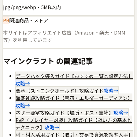
jpg/png/webp・5MB以内
PR
関連商品・ストア
本サイトはアフィリエイト広告（Amazon・楽天・DMM
等）を利用しています。
マインクラフト
の関連記事
データパック導入ガイド【おすすめ一覧と設定方法】
攻略
→
要塞（ストロングホールド）攻略ガイド
攻略
→
海底神殿攻略ガイド【宝箱・エルダーガーディアン】
攻略
→
ネザー要塞攻略ガイド【場所・ボス・宝箱】
攻略
→
PvP（プレイヤー対戦）攻略ガイド【戦い方の基本と
テクニック】
攻略
→
村・村人活用ガイド【取引・交易で資源を効率入手】