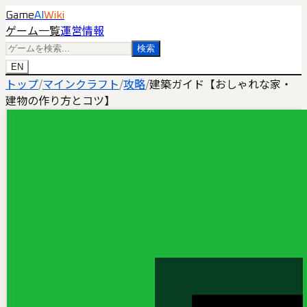
Game
AI
Wiki
ゲーム一覧
運営情報
検索
EN
トップ
/
マインクラフト
/
攻略
/
建築ガイド【おしゃれな家・
建物の作り方とコツ】