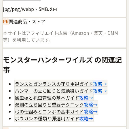
jpg/png/webp・5MB以内
PR
関連商品・ストア
本サイトはアフィリエイト広告（Amazon・楽天・DMM
等）を利用しています。
モンスターハンターワイルズ
の関連記
事
ランスとガンランスの守り重視ガイド
攻略
→
ハンマーの立ち回りと気絶狙いガイド
攻略
→
操虫棍と猟虫管理の基本ガイド
攻略
→
双剣の立ち回りと重要テクニック
攻略
→
弓の仕組みとコンボの基本ガイド
攻略
→
ボウガンの種類と弾運用ガイド
攻略
→