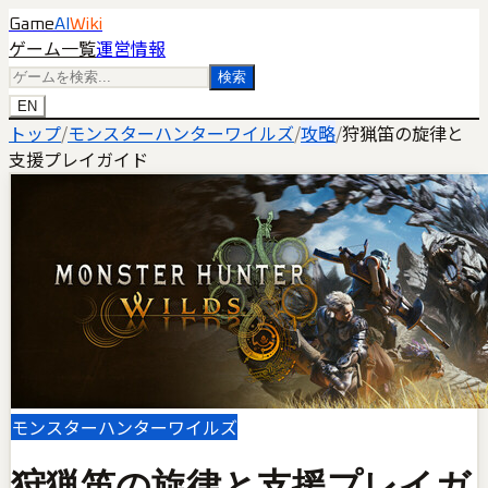
Game
AI
Wiki
ゲーム一覧
運営情報
検索
EN
トップ
/
モンスターハンターワイルズ
/
攻略
/
狩猟笛の旋律と
支援プレイガイド
モンスターハンターワイルズ
狩猟笛の旋律と支援プレイガ