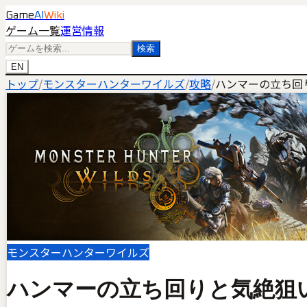
Game
AI
Wiki
ゲーム一覧
運営情報
検索
EN
トップ
/
モンスターハンターワイルズ
/
攻略
/
ハンマーの立ち回
モンスターハンターワイルズ
ハンマーの立ち回りと気絶狙