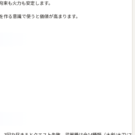
拘束も火力も安定します。
を作る意識で使うと価値が高まります。
3回力尽きるとクエスト失敗。武器種は全14種類（大剣/太刀/ス