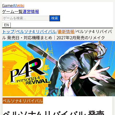
Game
AI
Wiki
ゲーム一覧
運営情報
検索
EN
トップ
/
ペルソナ4 リバイバル
/
最新情報
/
ペルソナ4 リバイバ
ル 発売日・対応機種まとめ｜2027年2月発売のリメイク
ペルソナ4 リバイバル
ペルソナ4 リバイバル 発売