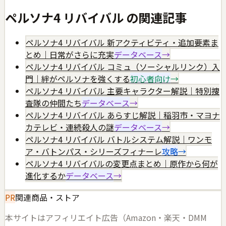
ペルソナ4 リバイバル
の関連記事
ペルソナ4 リバイバル 新アクティビティ・追加要素ま
とめ｜日常がさらに充実
データベース
→
ペルソナ4 リバイバル コミュ（ソーシャルリンク）入
門｜絆がペルソナを強くする
初心者向け
→
ペルソナ4 リバイバル 主要キャラクター解説｜特別捜
査隊の仲間たち
データベース
→
ペルソナ4 リバイバル あらすじ解説｜稲羽市・マヨナ
カテレビ・連続殺人の謎
データベース
→
ペルソナ4 リバイバル バトルシステム解説｜ワンモ
ア・バトンパス・シリーズフィナーレ
攻略
→
ペルソナ4 リバイバルの変更点まとめ｜原作から何が
進化するか
データベース
→
PR
関連商品・ストア
本サイトはアフィリエイト広告（Amazon・楽天・DMM