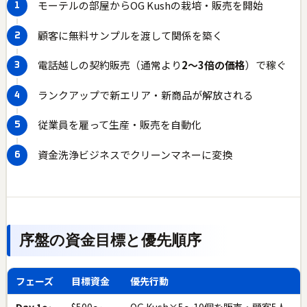
モーテルの部屋からOG Kushの栽培・販売を開始
顧客に無料サンプルを渡して関係を築く
電話越しの契約販売（通常より
2〜3倍の価格
）で稼ぐ
ランクアップで新エリア・新商品が解放される
従業員を雇って生産・販売を自動化
資金洗浄ビジネスでクリーンマネーに変換
序盤の資金目標と優先順序
フェーズ
目標資金
優先行動
Day 1〜
$500〜
OG Kush×5〜10個を販売・顧客5人