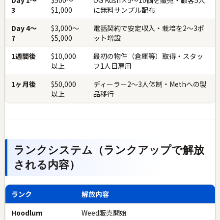
3
$1,000
に無料サンプル配布
Day 4〜
$3,000〜
電話契約で安定収入・栽培を2〜3ポ
7
$5,000
ット増設
1週間後
$10,000
最初の物件（倉庫等）取得・スタッ
以上
フ1人目雇用
1ヶ月後
$50,000
ディーラー2〜3人体制・Methへの製
以上
品移行
ランクシステム（ランクアップで解放
される内容）
ランク
解放内容
Hoodlum
Weed販売開始