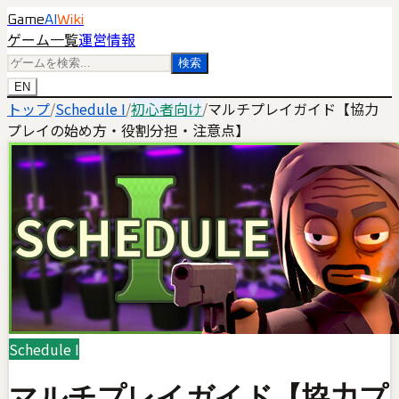
Game
AI
Wiki
ゲーム一覧
運営情報
検索
EN
トップ
/
Schedule I
/
初心者向け
/
マルチプレイガイド【協力
プレイの始め方・役割分担・注意点】
Schedule I
マルチプレイガイド【協力プ