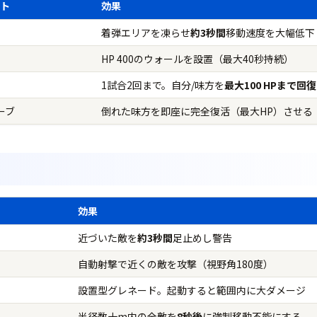
スト
効果
着弾エリアを凍らせ
約3秒間
移動速度を大幅低下
料
HP 400のウォールを設置（最大40秒持続）
1試合2回まで。自分/味方を
最大100 HPまで回復
ーブ
倒れた味方を即座に完全復活（最大HP）させる
効果
近づいた敵を
約3秒間
足止めし警告
自動射撃で近くの敵を攻撃（視野角180度）
設置型グレネード。起動すると範囲内に大ダメージ
半径数十m内の全敵を
8秒後
に強制移動不能にする