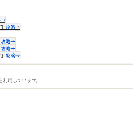
略
→
所】
攻略
→
】
攻略
→
】
攻略
→
ツ】
攻略
→
）を利用しています。
。