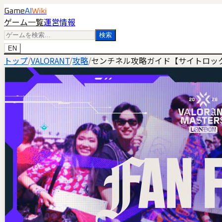
Game
AI
Wiki
ゲーム一覧
運営情報
検索
EN
トップ
/
VALORANT
/
攻略
/
センチネル攻略ガイド【サイトロッ