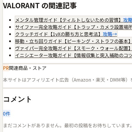
VALORANT
の関連記事
メンタル管理ガイド【ティルトしないための習慣】
攻
サイファー完全攻略ガイド【トラップ・カメラ設置場
クラッチガイド【1vXの勝ち方と思考法】
攻略
→
移動・立ち回りガイド【ピーキング・ストラフの基本
ヴァイパー完全攻略ガイド【スモーク・ウォール配置
イニシエーター攻略ガイド【情報収集と突入補助のコ
PR
関連商品・ストア
本サイトはアフィリエイト広告（Amazon・楽天・DMM等
コメント
0
件
まだコメントがありません。最初の投稿をお待ちしています