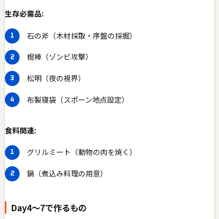
生存必需品:
石の斧（木材採取・序盤の採掘）
棍棒（ゾンビ攻撃）
松明（夜の視界）
布製寝袋（スポーン地点設定）
食料関連:
グリルミート（動物の肉を焼く）
鍋（煮込み料理の用意）
Day4〜7で作るもの