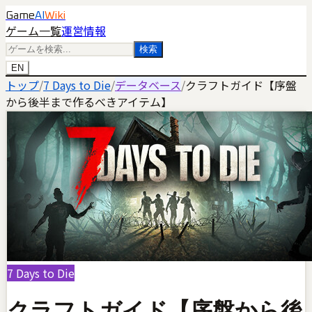
Game
AI
Wiki
ゲーム一覧
運営情報
検索
EN
トップ
/
7 Days to Die
/
データベース
/
クラフトガイド【序盤
から後半まで作るべきアイテム】
7 Days to Die
クラフトガイド【序盤から後