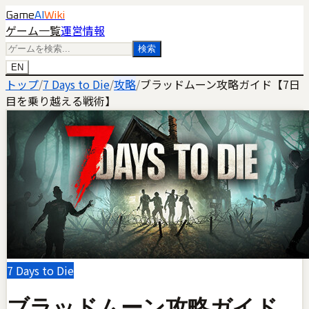
Game
AI
Wiki
ゲーム一覧
運営情報
検索
EN
トップ
/
7 Days to Die
/
攻略
/
ブラッドムーン攻略ガイド【7日
目を乗り越える戦術】
7 Days to Die
ブラッドムーン攻略ガイド