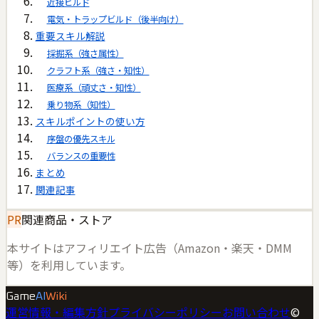
近接ビルド
電気・トラップビルド（後半向け）
重要スキル解説
採掘系（強さ属性）
クラフト系（強さ・知性）
医療系（頑丈さ・知性）
乗り物系（知性）
スキルポイントの使い方
序盤の優先スキル
バランスの重要性
まとめ
関連記事
PR
関連商品・ストア
本サイトはアフィリエイト広告（Amazon・楽天・DMM
等）を利用しています。
Game
AI
Wiki
運営情報・編集方針
プライバシーポリシー
お問い合わせ
©