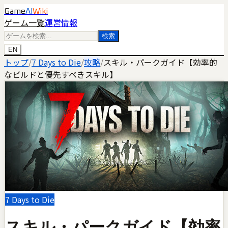
Game
AI
Wiki
ゲーム一覧
運営情報
検索
EN
トップ
/
7 Days to Die
/
攻略
/
スキル・パークガイド【効率的
なビルドと優先すべきスキル】
7 Days to Die
スキル・パークガイド【効率