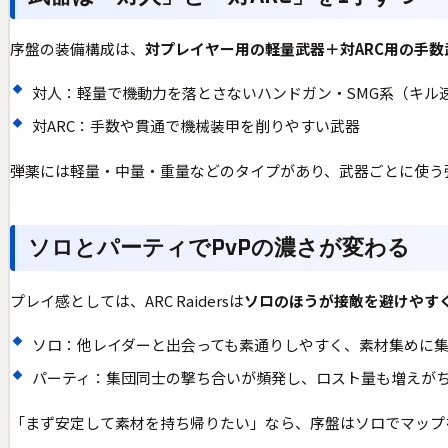
序盤の装備構成は、
対プレイヤー用の軽量武器＋対ARC用の手数
対人：軽量で機動力を落とさないハンドガン・SMG系（キル
対ARC：手数や貫通で機械装甲を削りやすい武器
弾薬には軽量・中量・重量などのタイプがあり、武器ごとに使う
ソロとパーティでPvPの濃さが変わる
プレイ感としては、ARC Raidersは
ソロのほうが接敵を避けやす
ソロ：他レイダーと出会っても素通りしやすく、素材集めに
パーティ：集団同士の撃ち合いが頻発し、ロスト量も増えが
「まず安定して素材を持ち帰りたい」なら、序盤はソロでマップ