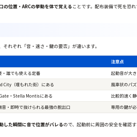
口の位置・ARCの挙動を体で覚える
ことです。配布装備で死を恐れ
、それぞれ「音・速さ・鍵の要否」が違います。
注意点
要・誰でも使える定番
起動音が大き
ied City（埋もれた街）にある
風車状のパズ
 Gate・Stella Montisにある
比較的速く静
無音・即時で抜けられる最強の脱出口
専用の鍵が必
動した瞬間に音で位置がバレる
ので、起動前に周囲の安全を確認するク