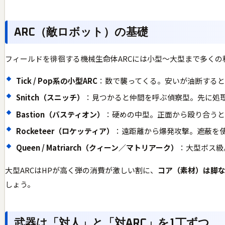
ARC（敵ロボット）の基礎
フィールドを徘徊する機械生命体ARCには小型〜大型まで多く
Tick / Pop系の小型ARC
：数で襲ってくる。安いが油断する
Snitch（スニッチ）
：見つかると仲間を呼ぶ偵察型。先に処
Bastion（バスティオン）
：硬めの中型。正面から殴り合うと
Rocketeer（ロケッティア）
：遠距離から爆発攻撃。遮蔽を
Queen / Matriarch（クィーン／マトリアーク）
：大型ボス級
大型ARCはHPが高く弾の消費が激しい割に、
コア（素材）は脚
しょう。
武器は「対人」と「対ARC」を1丁ずつ