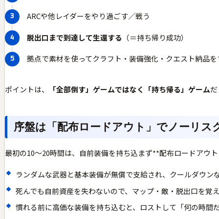
ARCや他レイダーをやり過ごす／戦う
脱出口まで到達して生還する
（＝持ち帰り成功）
拠点で素材を使ってクラフト・装備強化・クエスト納品を
ポイントは、
「全部倒す」ゲームではなく「持ち帰る」ゲーム
だ
序盤は「配布ロードアウト」でノーリス
最初の10〜20時間は、自前装備を持ち込まず**配布ロードアウ
ランダムな武器と基本装備が無償で支給され、クールダウン
死んでも自前資産を失わないので、マップ・敵・脱出口を覚
慣れる前に高価な装備を持ち込むと、ロストして「何の時間