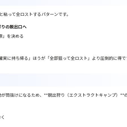
と粘って全ロストするパターンです。
寄りの脱出口へ
際」を決める
確実に持ち帰る」ほうが「全部狙って全ロスト」より圧倒的に得で
動が筒抜けになるため、**脱出狩り（エクストラクトキャンプ）*
おく
る