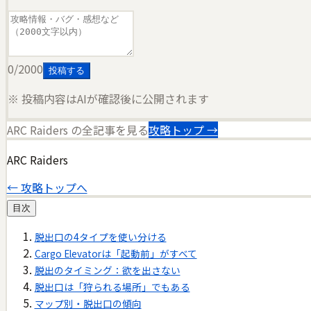
0
/2000
投稿する
※ 投稿内容はAIが確認後に公開されます
ARC Raiders
の全記事を見る
攻略トップ →
ARC Raiders
← 攻略トップへ
目次
脱出口の4タイプを使い分ける
Cargo Elevatorは「起動前」がすべて
脱出のタイミング：欲を出さない
脱出口は「狩られる場所」でもある
マップ別・脱出口の傾向