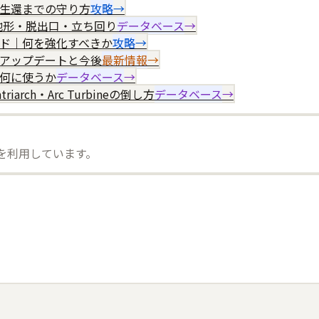
から生還までの守り方
攻略
→
攻略｜地形・脱出口・立ち回り
データベース
→
ガイド｜何を強化すべきか
攻略
→
onの全アップデートと今後
最新情報
→
て何に使うか
データベース
→
iarch・Arc Turbineの倒し方
データベース
→
）を利用しています。
。