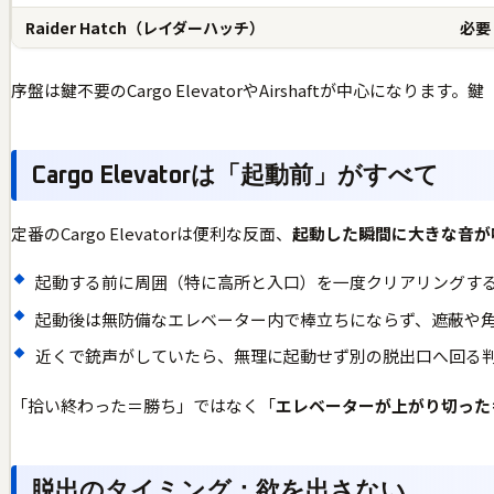
Raider Hatch（レイダーハッチ）
必要
序盤は鍵不要のCargo ElevatorやAirshaftが中心に
Cargo Elevatorは「起動前」がすべて
定番のCargo Elevatorは便利な反面、
起動した瞬間に大きな音が
起動する前に周囲（特に高所と入口）を一度クリアリングす
起動後は無防備なエレベーター内で棒立ちにならず、遮蔽や
近くで銃声がしていたら、無理に起動せず別の脱出口へ回る
「拾い終わった＝勝ち」ではなく「
エレベーターが上がり切った
脱出のタイミング：欲を出さない