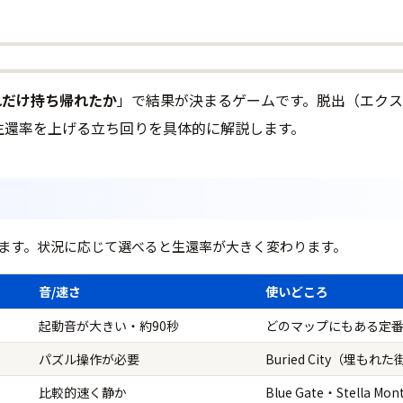
れだけ持ち帰れたか
」で結果が決まるゲームです。脱出（エク
生還率を上げる立ち回りを具体的に解説します。
ます。状況に応じて選べると生還率が大きく変わります。
音/速さ
使いどころ
起動音が大きい・約90秒
どのマップにもある定
パズル操作が必要
Buried City（埋
比較的速く静か
Blue Gate・Stell