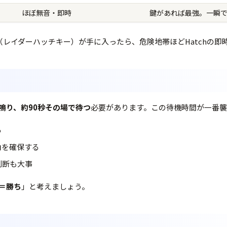
ほぼ無音・即時
鍵があれば最強。一瞬
なります。鍵（レイダーハッチキー）が手に入ったら、危険地帯ほどHatch
鳴り、約90秒その場で待つ
必要があります。この待機時間が一番襲
る
角を確保する
判断も大事
＝勝ち
」と考えましょう。