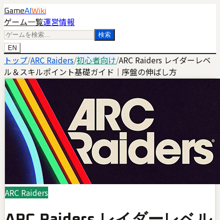
Game
AI
Wiki
ゲーム一覧
運営情報
検索
EN
トップ
/
ARC Raiders
/
初心者向け
/
ARC Raiders レイダーレベ
ル＆スキルポイント基礎ガイド｜序盤の伸ばし方
ARC Raiders
ARC Raiders レイダーレベル