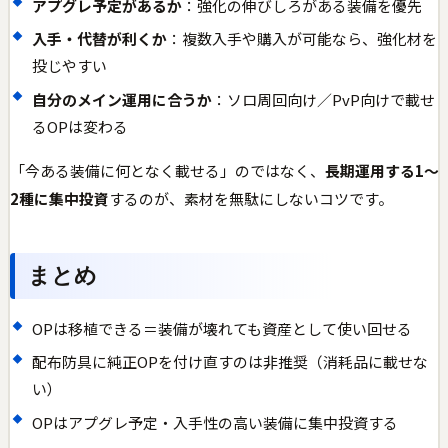
アプグレ予定があるか
：強化の伸びしろがある装備を優先
入手・代替が利くか
：複数入手や購入が可能なら、強化材を
投じやすい
自分のメイン運用に合うか
：ソロ周回向け／PvP向けで載せ
るOPは変わる
「今ある装備に何となく載せる」のではなく、
長期運用する1〜
2種に集中投資
するのが、素材を無駄にしないコツです。
まとめ
OPは移植できる＝装備が壊れても資産として使い回せる
配布防具に純正OPを付け直すのは非推奨（消耗品に載せな
い）
OPはアプグレ予定・入手性の高い装備に集中投資する