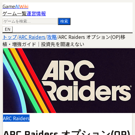
Game
AI
Wiki
ゲーム一覧
運営情報
検索
EN
トップ
/
ARC Raiders
/
攻略
/
ARC Raiders オプション(OP)移
植・増強ガイド｜投資先を間違えない
ARC Raiders
ARC Raiders オプション(OP)