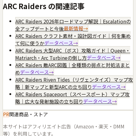
ARC Raiders
の関連記事
ARC Raiders 2026年ロードマップ解説｜Escalationの
全アップデートと今後
最新情報
→
ARC Raiders クラフト素材・設計図ガイド｜何を集め
て何に使うか
データベース
→
ARC Raiders 大型ARC（ボス）攻略ガイド｜Queen・
Matriarch・Arc Turbineの倒し方
データベース
→
ARC Raiders 敵ARC図鑑｜全種類の弱点と対処法まと
め
データベース
→
ARC Raiders Riven Tides（リヴェンタイズ）マップ攻
略｜新マップと新型ARCの立ち回り
データベース
→
ARC Raiders Spaceport（スペースポート）マップ攻
略｜広大な発射施設の立ち回り
データベース
→
PR
関連商品・ストア
本サイトはアフィリエイト広告（Amazon・楽天・DMM
等）を利用しています。