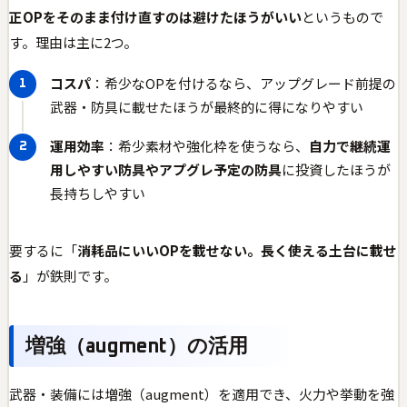
正OPをそのまま付け直すのは避けたほうがいい
というもので
す。理由は主に2つ。
コスパ
：希少なOPを付けるなら、アップグレード前提の
武器・防具に載せたほうが最終的に得になりやすい
運用効率
：希少素材や強化枠を使うなら、
自力で継続運
用しやすい防具やアプグレ予定の防具
に投資したほうが
長持ちしやすい
要するに「
消耗品にいいOPを載せない。長く使える土台に載せ
る
」が鉄則です。
増強（augment）の活用
武器・装備には増強（augment）を適用でき、火力や挙動を強