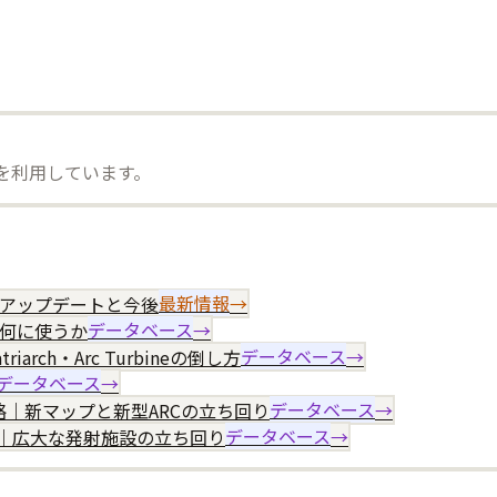
）を利用しています。
onの全アップデートと今後
最新情報
→
て何に使うか
データベース
→
iarch・Arc Turbineの倒し方
データベース
→
データベース
→
マップ攻略｜新マップと新型ARCの立ち回り
データベース
→
ップ攻略｜広大な発射施設の立ち回り
データベース
→