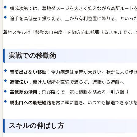
構成次第では、着地ダメージを大きく抑えながら高所ルート
追手を高低差で振り切る、上から有利位置に降りる、といっ
着地スキルは「移動の自由度」を縦方向に拡張するスキルです。
実戦での移動術
音を出さない移動
：全力疾走は足音が大きい。状況により歩
遮蔽伝い
：開けた場所を直線で渡らず、遮蔽から遮蔽へ
高低差の活用
：飛び降りで一気に距離を詰める／引き離す
脱出口への最短経路
を常に頭に置き、いつでも撤退できる状
スキルの伸ばし方