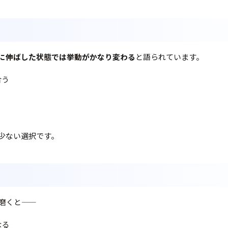
に伸ばした状態では挙動がかなり変わる
と語られています。
合う
る
少ない選択です。
磨くと——
なる