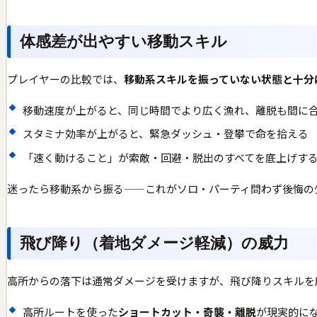
体感差が出やすい移動スキル
プレイヤーの比較では、
移動系スキルを振っていない状態と十分
移動速度が上がると、同じ時間でより広く漁れ、離脱も間に
スタミナ効率が上がると、緊急ダッシュ・登攀で命を拾える
「速く動けること」が索敵・回避・脱出のすべてを底上げす
迷ったら移動系から振る——これがソロ・パーティ問わず後悔の
飛び降り（着地ダメージ軽減）の威力
高所からの落下は通常ダメージを受けますが、飛び降りスキルを
高所ルートを使った
ショートカット・奇襲・離脱
が現実的に