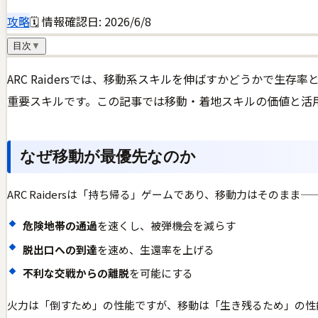
攻略
🗓 情報確認日:
2026/6/8
目次
▼
ARC Raidersでは、移動系スキルを伸ばすかどうかで生
重要スキルです。この記事では移動・着地スキルの価値と活
なぜ移動が最優先なのか
ARC Raidersは「持ち帰る」ゲームであり、移動力はそのまま—
危険地帯の通過
を速くし、被弾機会を減らす
脱出口への到達
を速め、生還率を上げる
不利な交戦からの離脱
を可能にする
火力は「倒すため」の性能ですが、移動は「生き残るため」の性